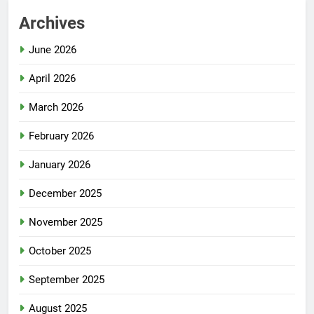
Archives
June 2026
April 2026
March 2026
February 2026
January 2026
December 2025
November 2025
October 2025
September 2025
August 2025