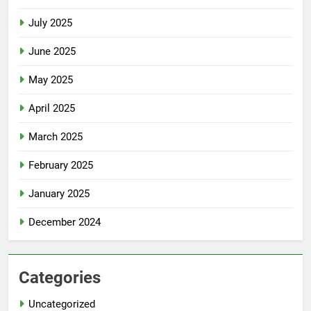
July 2025
June 2025
May 2025
April 2025
March 2025
February 2025
January 2025
December 2024
Categories
Uncategorized