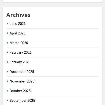
Archives
June 2026
April 2026
March 2026
February 2026
January 2026
December 2025
November 2025
October 2025
September 2025