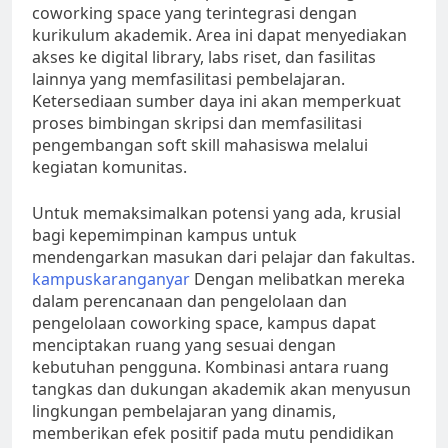
coworking space yang terintegrasi dengan
kurikulum akademik. Area ini dapat menyediakan
akses ke digital library, labs riset, dan fasilitas
lainnya yang memfasilitasi pembelajaran.
Ketersediaan sumber daya ini akan memperkuat
proses bimbingan skripsi dan memfasilitasi
pengembangan soft skill mahasiswa melalui
kegiatan komunitas.
Untuk memaksimalkan potensi yang ada, krusial
bagi kepemimpinan kampus untuk
mendengarkan masukan dari pelajar dan fakultas.
kampuskaranganyar
Dengan melibatkan mereka
dalam perencanaan dan pengelolaan dan
pengelolaan coworking space, kampus dapat
menciptakan ruang yang sesuai dengan
kebutuhan pengguna. Kombinasi antara ruang
tangkas dan dukungan akademik akan menyusun
lingkungan pembelajaran yang dinamis,
memberikan efek positif pada mutu pendidikan