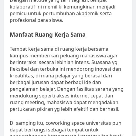
Dengan metode yang terintegrasi, tempat
kolaboratif ini memiliki kemungkinan menjadi
pemicu untuk pertumbuhan akademik serta
profesional para siswa.
Manfaat Ruang Kerja Sama
Tempat kerja sama di ruang kerja bersama
kampus memberikan peluang mahasiswa agar
berinteraksi secara lebihlah intens. Suasana yg
fleksibel dan terbuka ini mendorong inovasi dan
kreatifitas, di mana pelajar yang berasal dari
berbagai jurusan dapat berbagi ide dan
pengalaman belajar. Dengan fasilitas sarana yang
mendukung seperti akses internet cepat dan
ruang meeting, mahasiswa dapat mengadakan
pertukaran pikiran yg lebih efektif dan berhasil.
Di samping itu, coworking space universitas pun
dapat berfungsi sebagai tempat untuk