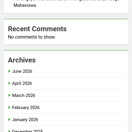
Mahasiswa
Recent Comments
No comments to show.
Archives
June 2026
April 2026
March 2026
February 2026
January 2026
December 2025