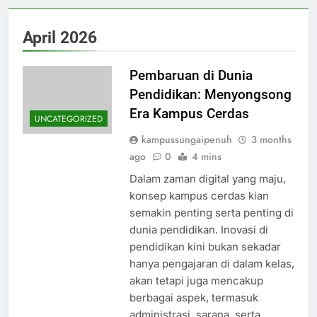
April 2026
Pembaruan di Dunia
Pendidikan: Menyongsong
Era Kampus Cerdas
UNCATEGORIZED
kampussungaipenuh
3 months
ago
0
4 mins
Dalam zaman digital yang maju,
konsep kampus cerdas kian
semakin penting serta penting di
dunia pendidikan. Inovasi di
pendidikan kini bukan sekadar
hanya pengajaran di dalam kelas,
akan tetapi juga mencakup
berbagai aspek, termasuk
administrasi, sarana, serta