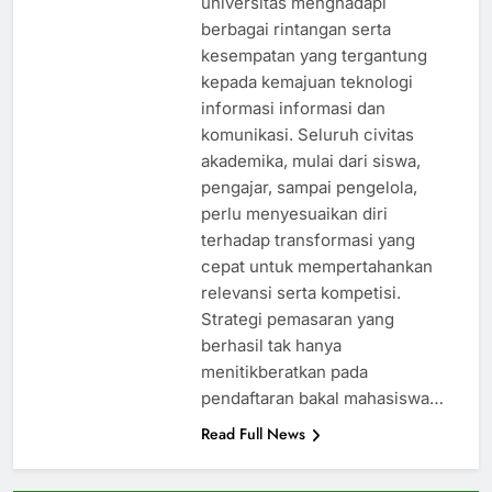
universitas menghadapi
berbagai rintangan serta
kesempatan yang tergantung
kepada kemajuan teknologi
informasi informasi dan
komunikasi. Seluruh civitas
akademika, mulai dari siswa,
pengajar, sampai pengelola,
perlu menyesuaikan diri
terhadap transformasi yang
cepat untuk mempertahankan
relevansi serta kompetisi.
Strategi pemasaran yang
berhasil tak hanya
menitikberatkan pada
pendaftaran bakal mahasiswa…
Read Full News