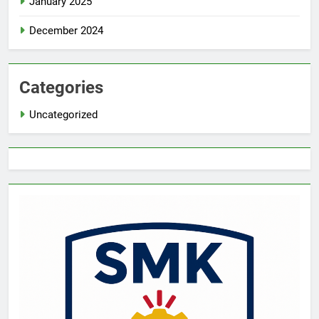
January 2025
December 2024
Categories
Uncategorized