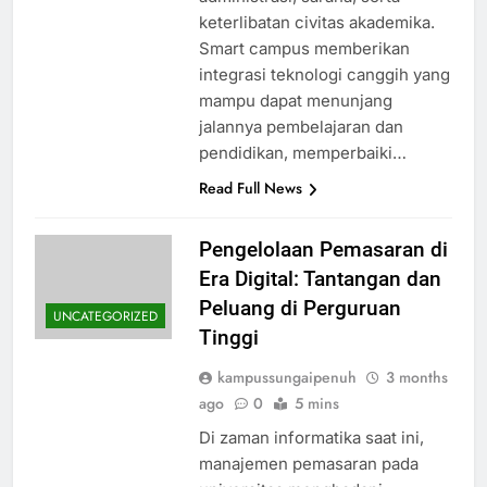
keterlibatan civitas akademika.
Smart campus memberikan
integrasi teknologi canggih yang
mampu dapat menunjang
jalannya pembelajaran dan
pendidikan, memperbaiki…
Read Full News
Pengelolaan Pemasaran di
Era Digital: Tantangan dan
Peluang di Perguruan
UNCATEGORIZED
Tinggi
kampussungaipenuh
3 months
ago
0
5 mins
Di zaman informatika saat ini,
manajemen pemasaran pada