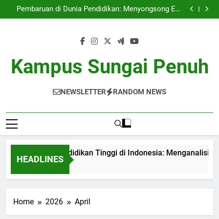
Perkembangan Pendidikan Tinggi di Indonesia:
Skip
Menganalisis Proses Akreditasi Universitas
Pembaruan di Dunia Pendidikan: Menyongsong Era
to
Kampus Cerdas
Pengelolaan Pemasaran di Era Digital: Tantangan dan
Peluang di Perguruan Tinggi
Festival Lukisan Dinding Kampus: Pameran
content
Kreativitas di Permukaan Universitas
Perkembangan Pendidikan Tinggi di Indonesia:
Menganalisis Proses Akreditasi Universitas
Pembaruan di Dunia Pendidikan: Menyongsong Era
Kampus Cerdas
Pengelolaan Pemasaran di Era Digital: Tantangan dan
Kampus Sungai Penuh
Peluang di Perguruan Tinggi
Festival Lukisan Dinding Kampus: Pameran
Kreativitas di Permukaan Universitas
NEWSLETTER
RANDOM NEWS
rkembangan Pendidikan Tinggi di Indonesia: Menganalisis Pro
HEADLINES
Months Ago
Home
2026
April