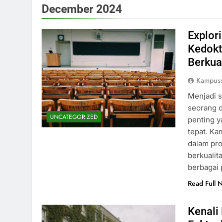
December 2024
Explor
Kedokt
Berkua
Kampus
Menjadi s
seorang d
UNCATEGORIZED
penting y
tepat. Ka
dalam pr
berkualit
berbagai
Read Full 
Kenali