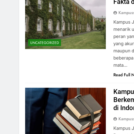
Fakta 
Kampus
Kampus Ju
menarik u
peran yan
UNCATEGORIZED
yang akur
maupun du
beberapa 
mata…
Read Full 
Kampus
Berkem
di Ind
Kampus
Kampus J