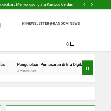
n Tinggi di Indonesia: Menganalisis Proses
Akreditasi Universitas
endidikan: Menyongsong Era Kampus Cerdas
Digital: Tantangan dan Peluang di Perguruan
Tinggi
g Kampus: Pameran Kreativitas di Permukaan
Universitas
n Tinggi di Indonesia: Menganalisis Proses
h
Akreditasi Universitas
endidikan: Menyongsong Era Kampus Cerdas
NEWSLETTER
RANDOM NEWS
Digital: Tantangan dan Peluang di Perguruan
Tinggi
g Kampus: Pameran Kreativitas di Permukaan
Universitas
laan Pemasaran di Era Digital: Tantangan dan Peluang di Per
 Ago