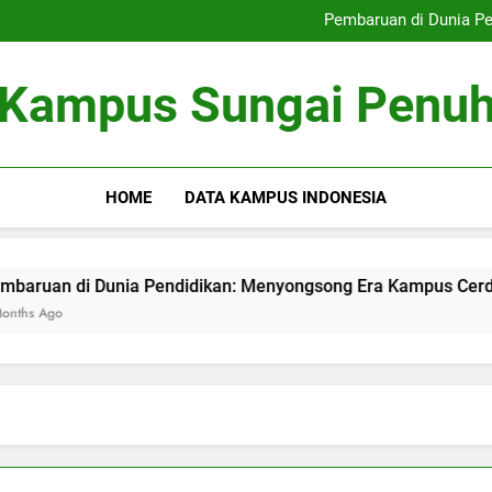
Perkembangan Pendidika
Pembaruan di Dunia P
Pengelolaan Pemasaran di Era 
Festival Lukisan Dindin
Perkembangan Pendidika
Kampus Sungai Penu
Pembaruan di Dunia P
Pengelolaan Pemasaran di Era 
Festival Lukisan Dindin
HOME
DATA KAMPUS INDONESIA
a Pendidikan: Menyongsong Era Kampus Cerdas
Pengelo
3 Months