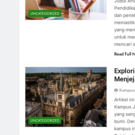
Judul Art
Pendidika
UNCATEGORIZED
dan penel
memastik
yang memi
untuk men
mencari s
Read Full 
Explor
Menjej
Kampus
Artikel i
Kampus J
yang sang
UNCATEGORIZED
bumi. Den
kampus i