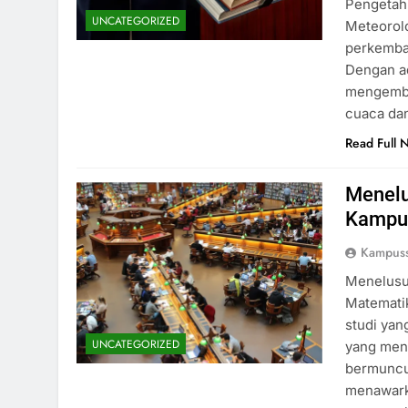
Pengetah
UNCATEGORIZED
Meteorol
perkemban
Dengan ad
mengemb
cuaca dan
Read Full 
Menelu
Kampus
Kampus
Menelusu
Matematik
studi yan
UNCATEGORIZED
yang meny
bermuncul
menawarka