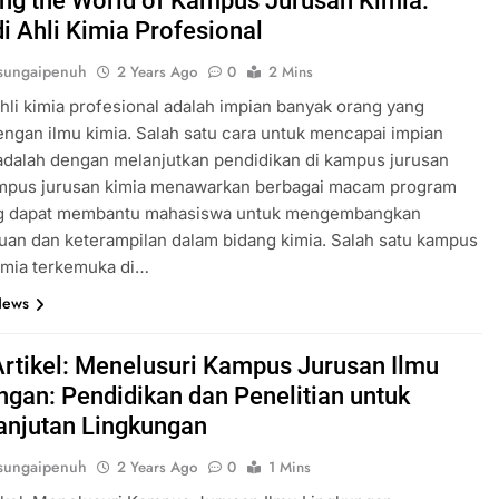
ing the World of Kampus Jurusan Kimia:
i Ahli Kimia Profesional
sungaipenuh
2 Years Ago
0
2 Mins
hli kimia profesional adalah impian banyak orang yang
dengan ilmu kimia. Salah satu cara untuk mencapai impian
adalah dengan melanjutkan pendidikan di kampus jurusan
ampus jurusan kimia menawarkan berbagai macam program
ng dapat membantu mahasiswa untuk mengembangkan
an dan keterampilan dalam bidang kimia. Salah satu kampus
imia terkemuka di…
News
Artikel: Menelusuri Kampus Jurusan Ilmu
ngan: Pendidikan dan Penelitian untuk
anjutan Lingkungan
sungaipenuh
2 Years Ago
0
1 Mins