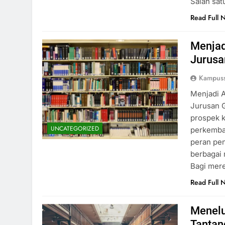
Salah sat
Read Full 
Menjad
Jurusa
Kampus
Menjadi A
Jurusan 
prospek k
UNCATEGORIZED
perkemban
peran pe
berbagai 
Bagi mer
Read Full 
Menelu
Tantan