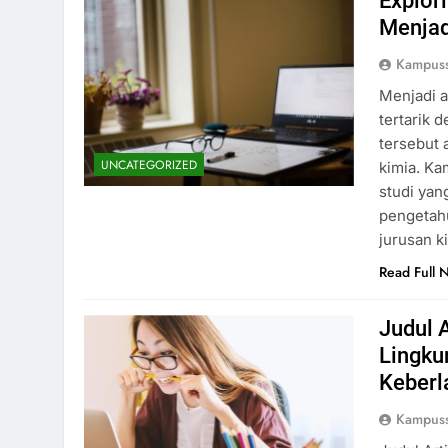
Explor
Menjad
Kampus
Menjadi a
tertarik 
tersebut 
UNCATEGORIZED
kimia. K
studi ya
pengetahu
jurusan k
Read Full 
Judul 
Lingku
Keberl
Kampus