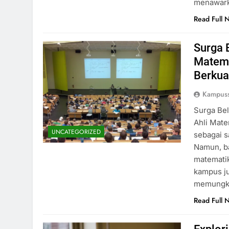
menawark
Read Full 
Surga 
Matema
Berkua
Kampus
Surga Bel
Ahli Mate
UNCATEGORIZED
sebagai s
Namun, ba
matematik
kampus ju
memungki
Read Full 