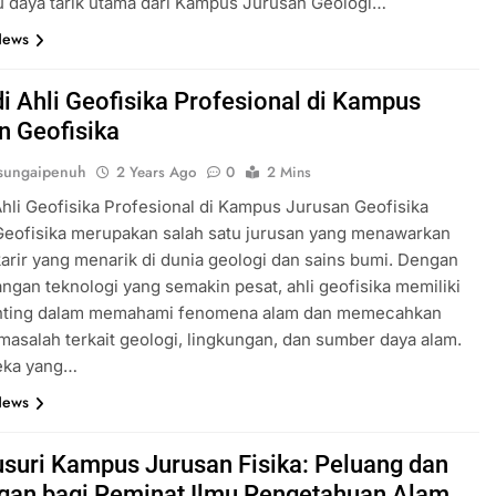
u daya tarik utama dari Kampus Jurusan Geologi…
News
i Ahli Geofisika Profesional di Kampus
n Geofisika
sungaipenuh
2 Years Ago
0
2 Mins
hli Geofisika Profesional di Kampus Jurusan Geofisika
Geofisika merupakan salah satu jurusan yang menawarkan
arir yang menarik di dunia geologi dan sains bumi. Dengan
gan teknologi yang semakin pesat, ahli geofisika memiliki
nting dalam memahami fenomena alam dan memecahkan
masalah terkait geologi, lingkungan, dan sumber daya alam.
eka yang…
News
suri Kampus Jurusan Fisika: Peluang dan
gan bagi Peminat Ilmu Pengetahuan Alam