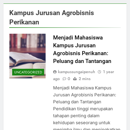
Kampus Jurusan Agrobisnis
Perikanan
Menjadi Mahasiswa
Kampus Jurusan
Agrobisnis Perikanan:
Peluang dan Tantangan
kampussungaipenuh
1 year
UNCATEGORIZED
ago
0
2 mins
Menjadi Mahasiswa Kampus
Jurusan Agrobisnis Perikanan:
Peluang dan Tantangan
Pendidikan tinggi merupakan
tahapan penting dalam
kehidupan seseorang untuk
menimba ilmu dan meningkatkan