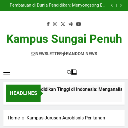
Perkembangan Pendidikan Tinggi di Indonesia:
Skip
Menganalisis Proses Akreditasi Universitas
Pembaruan di Dunia Pendidikan: Menyongsong Era
to
Kampus Cerdas
Pengelolaan Pemasaran di Era Digital: Tantangan dan
Peluang di Perguruan Tinggi
Festival Lukisan Dinding Kampus: Pameran
content
Kreativitas di Permukaan Universitas
Perkembangan Pendidikan Tinggi di Indonesia:
Menganalisis Proses Akreditasi Universitas
Pembaruan di Dunia Pendidikan: Menyongsong Era
Kampus Cerdas
Pengelolaan Pemasaran di Era Digital: Tantangan dan
Kampus Sungai Penuh
Peluang di Perguruan Tinggi
Festival Lukisan Dinding Kampus: Pameran
Kreativitas di Permukaan Universitas
NEWSLETTER
RANDOM NEWS
erkembangan Pendidikan Tinggi di Indonesia: Menganalisis Pr
HEADLINES
 Months Ago
Home
Kampus Jurusan Agrobisnis Perikanan