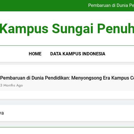
Perkembangan Pendidika
Pembaruan di Dunia P
Pengelolaan Pemasaran di Era 
Festival Lukisan Dindin
Perkembangan Pendidika
Kampus Sungai Penu
Pembaruan di Dunia P
Pengelolaan Pemasaran di Era 
Festival Lukisan Dindin
HOME
DATA KAMPUS INDONESIA
ruan di Dunia Pendidikan: Menyongsong Era Kampus Cerdas
s Ago
ya