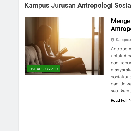
Kampus Jurusan Antropologi Sosi
Mengen
Antrop
Kampus
Antropolo
untuk dip
dan kebud
UNCATEGORIZED
masyaraka
sosial/bu
dan Unive
satu kam
Read Full 