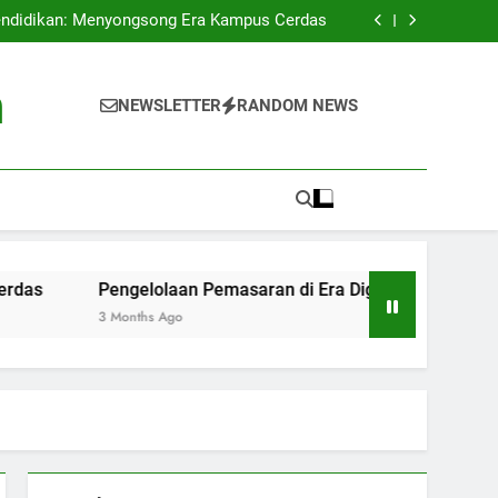
n Tinggi di Indonesia: Menganalisis Proses
Akreditasi Universitas
endidikan: Menyongsong Era Kampus Cerdas
Digital: Tantangan dan Peluang di Perguruan
Tinggi
g Kampus: Pameran Kreativitas di Permukaan
Universitas
n Tinggi di Indonesia: Menganalisis Proses
h
Akreditasi Universitas
endidikan: Menyongsong Era Kampus Cerdas
NEWSLETTER
RANDOM NEWS
Digital: Tantangan dan Peluang di Perguruan
Tinggi
g Kampus: Pameran Kreativitas di Permukaan
Universitas
Pengelolaan Pemasaran di Era Digital: Tantangan dan P
3 Months Ago