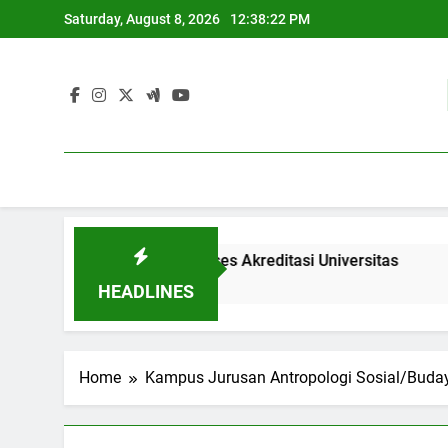
Skip
Saturday, August 8, 2026
12:38:22 PM
to
content
sia: Menganalisis Proses Akreditasi Universitas
Pemba
3 Month
HEADLINES
Home
Kampus Jurusan Antropologi Sosial/Buda