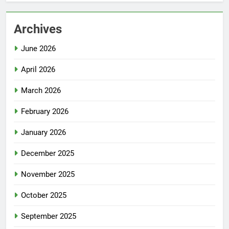
Archives
June 2026
April 2026
March 2026
February 2026
January 2026
December 2025
November 2025
October 2025
September 2025