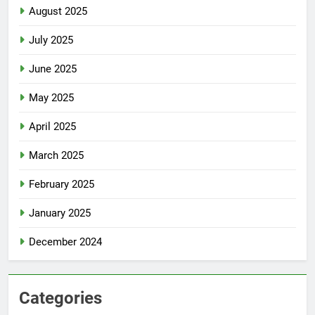
August 2025
July 2025
June 2025
May 2025
April 2025
March 2025
February 2025
January 2025
December 2024
Categories