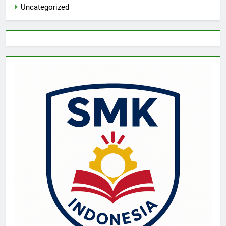
Uncategorized