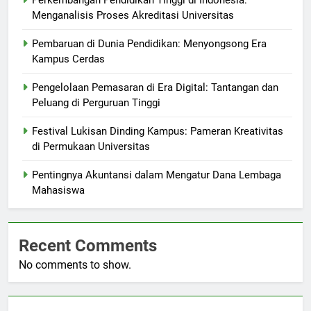
Perkembangan Pendidikan Tinggi di Indonesia:
Menganalisis Proses Akreditasi Universitas
Pembaruan di Dunia Pendidikan: Menyongsong Era
Kampus Cerdas
Pengelolaan Pemasaran di Era Digital: Tantangan dan
Peluang di Perguruan Tinggi
Festival Lukisan Dinding Kampus: Pameran Kreativitas
di Permukaan Universitas
Pentingnya Akuntansi dalam Mengatur Dana Lembaga
Mahasiswa
Recent Comments
No comments to show.