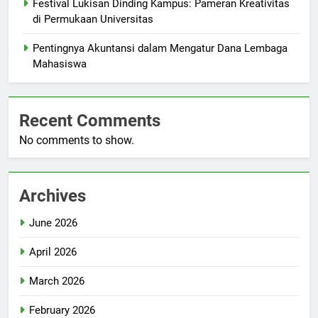
Festival Lukisan Dinding Kampus: Pameran Kreativitas
di Permukaan Universitas
Pentingnya Akuntansi dalam Mengatur Dana Lembaga
Mahasiswa
Recent Comments
No comments to show.
Archives
June 2026
April 2026
March 2026
February 2026