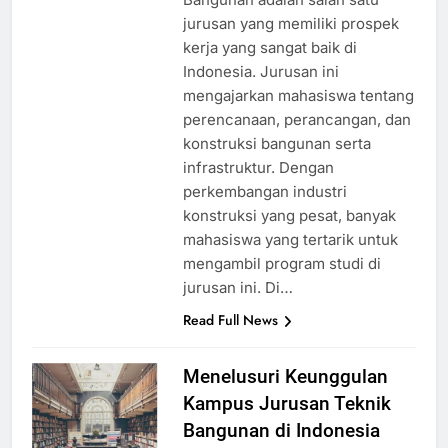
jurusan yang memiliki prospek
kerja yang sangat baik di
Indonesia. Jurusan ini
mengajarkan mahasiswa tentang
perencanaan, perancangan, dan
konstruksi bangunan serta
infrastruktur. Dengan
perkembangan industri
konstruksi yang pesat, banyak
mahasiswa yang tertarik untuk
mengambil program studi di
jurusan ini. Di…
Read Full News
Menelusuri Keunggulan
Kampus Jurusan Teknik
Bangunan di Indonesia