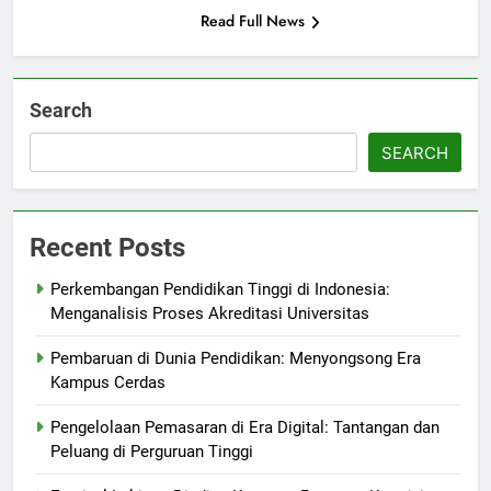
Read Full News
Search
SEARCH
Recent Posts
Perkembangan Pendidikan Tinggi di Indonesia:
Menganalisis Proses Akreditasi Universitas
Pembaruan di Dunia Pendidikan: Menyongsong Era
Kampus Cerdas
Pengelolaan Pemasaran di Era Digital: Tantangan dan
Peluang di Perguruan Tinggi