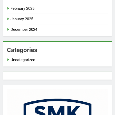
February 2025
January 2025
December 2024
Categories
Uncategorized