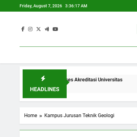
Skip
Friday, August 7, 2026
3:36:17 AM
to
content
ia: Menganalisis Proses Akreditasi Universitas
Pembaru
3 Months 
HEADLINES
Home
Kampus Jurusan Teknik Geologi