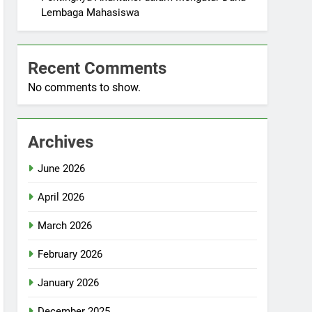
Lembaga Mahasiswa
Recent Comments
No comments to show.
Archives
June 2026
April 2026
March 2026
February 2026
January 2026
December 2025