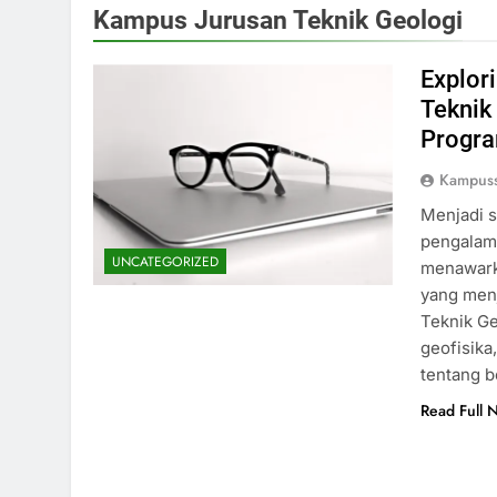
Kampus Jurusan Teknik Geologi
Explor
Teknik
Progra
Kampus
Menjadi 
pengalam
UNCATEGORIZED
menawarka
yang menj
Teknik Ge
geofisika
tentang b
Read Full 