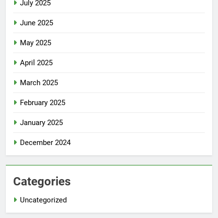
July 2025
June 2025
May 2025
April 2025
March 2025
February 2025
January 2025
December 2024
Categories
Uncategorized