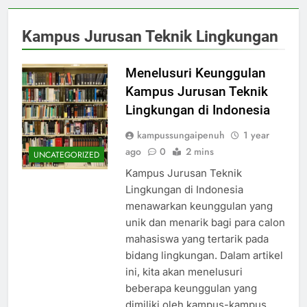
Kampus Jurusan Teknik Lingkungan
Menelusuri Keunggulan
Kampus Jurusan Teknik
Lingkungan di Indonesia
kampussungaipenuh
1 year
ago
0
2 mins
UNCATEGORIZED
Kampus Jurusan Teknik
Lingkungan di Indonesia
menawarkan keunggulan yang
unik dan menarik bagi para calon
mahasiswa yang tertarik pada
bidang lingkungan. Dalam artikel
ini, kita akan menelusuri
beberapa keunggulan yang
dimiliki oleh kampus-kampus