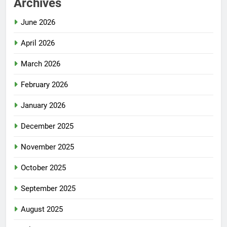
Archives
June 2026
April 2026
March 2026
February 2026
January 2026
December 2025
November 2025
October 2025
September 2025
August 2025