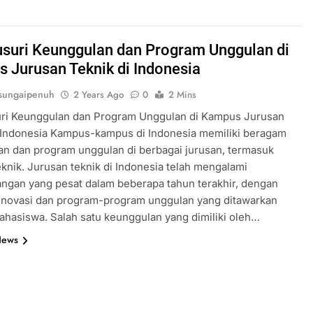
suri Keunggulan dan Program Unggulan di
 Jurusan Teknik di Indonesia
sungaipenuh
2 Years Ago
0
2 Mins
ri Keunggulan dan Program Unggulan di Kampus Jurusan
 Indonesia Kampus-kampus di Indonesia memiliki beragam
n dan program unggulan di berbagai jurusan, termasuk
eknik. Jurusan teknik di Indonesia telah mengalami
ngan yang pesat dalam beberapa tahun terakhir, dengan
 inovasi dan program-program unggulan yang ditawarkan
hasiswa. Salah satu keunggulan yang dimiliki oleh…
News