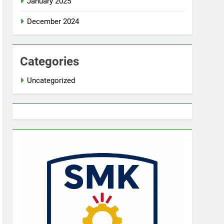
January 2025
December 2024
Categories
Uncategorized