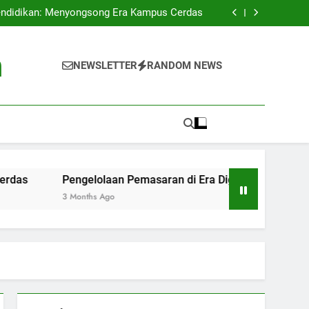
n Tinggi di Indonesia: Menganalisis Proses
Akreditasi Universitas
endidikan: Menyongsong Era Kampus Cerdas
Digital: Tantangan dan Peluang di Perguruan
Tinggi
g Kampus: Pameran Kreativitas di Permukaan
Universitas
n Tinggi di Indonesia: Menganalisis Proses
h
Akreditasi Universitas
endidikan: Menyongsong Era Kampus Cerdas
NEWSLETTER
RANDOM NEWS
Digital: Tantangan dan Peluang di Perguruan
Tinggi
g Kampus: Pameran Kreativitas di Permukaan
Universitas
Pengelolaan Pemasaran di Era Digital: Tantangan dan Pel
3 Months Ago