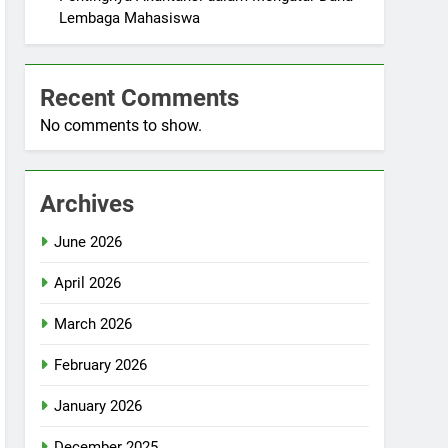
Lembaga Mahasiswa
Recent Comments
No comments to show.
Archives
June 2026
April 2026
March 2026
February 2026
January 2026
December 2025