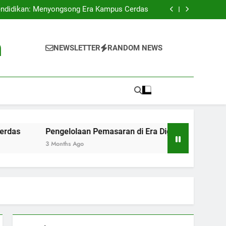
n Tinggi di Indonesia: Menganalisis Proses
Akreditasi Universitas
endidikan: Menyongsong Era Kampus Cerdas
Digital: Tantangan dan Peluang di Perguruan
Tinggi
g Kampus: Pameran Kreativitas di Permukaan
Universitas
n Tinggi di Indonesia: Menganalisis Proses
h
Akreditasi Universitas
endidikan: Menyongsong Era Kampus Cerdas
NEWSLETTER
RANDOM NEWS
Digital: Tantangan dan Peluang di Perguruan
Tinggi
g Kampus: Pameran Kreativitas di Permukaan
Universitas
Pengelolaan Pemasaran di Era Digital: Tantangan dan Pel
3 Months Ago