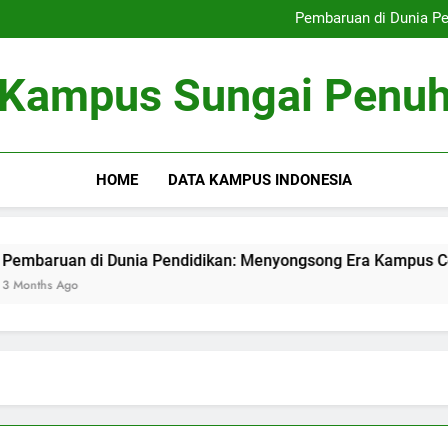
Perkembangan Pendidika
Pembaruan di Dunia P
Pengelolaan Pemasaran di Era 
Festival Lukisan Dindin
Perkembangan Pendidika
Kampus Sungai Penu
Pembaruan di Dunia P
Pengelolaan Pemasaran di Era 
Festival Lukisan Dindin
HOME
DATA KAMPUS INDONESIA
an di Dunia Pendidikan: Menyongsong Era Kampus Cerdas
Ago