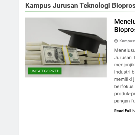
Kampus Jurusan Teknologi Biopro
Menelu
Biopro
Kampus
Menelusur
Jurusan T
menjanji
UNCATEGORIZED
industri 
memiliki
berfokus
produk-pr
pangan fu
Read Full 