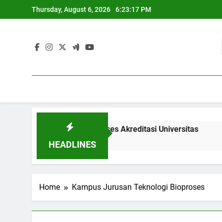
Skip
Thursday, August 6, 2026
6:23:17 PM
to
content
ia: Menganalisis Proses Akreditasi Universitas
Pembaru
3 Months 
HEADLINES
Home
Kampus Jurusan Teknologi Bioproses