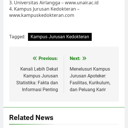
3. Universitas Airlangga – www.unair.ac.id
4. Kampus Jurusan Kedokteran –
www.kampuskedokteran.com
Tagged:
Kampus Jurusan Kedokteran
Post
Previous:
Next:
navigation
Kenali Lebih Dekat
Menelusuri Kampus
Kampus Jurusan
Jurusan Apoteker:
Statistika: Fakta dan
Fasilitas, Kurikulum,
Informasi Penting
dan Peluang Karir
Related News