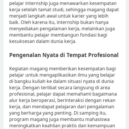
pelajar internship juga menawarkan kesempatan
kerja setelah tamat studi, sehingga magang dapat
menjadi langkah awal untuk karier yang lebih
baik. Oleh karena itu, internship bukan hanya
menyediakan pengalaman kerja, melainkan juga
membantu pelajar membangun fondasi bagi
kesuksesan dalam dunia kerja.
Pengenalan Nyata di Tempat Profesional
Kegiatan magang memberikan kesempatan bagi
pelajar untuk mengaplikasikan ilmu yang belajar
di bangku kuliah ke dalam situasi nyata di dunia
kerja. Dengan terlibat secara langsung di area
profesional, pelajar dapat memahami bagaimana
alur kerja beroperasi, berinteraksi dengan rekan
kerja, dan mendapat pelajaran dari pengalaman
yang berharga yang penting. Di samping itu,
program magang juga membantu mahasiswa
meningkatkan keahlian praktis dan kemampuan