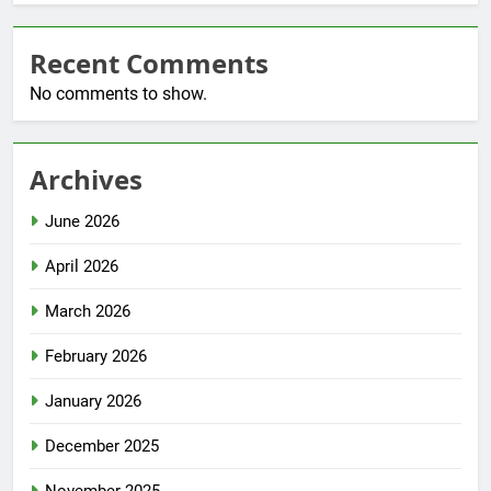
Recent Comments
No comments to show.
Archives
June 2026
April 2026
March 2026
February 2026
January 2026
December 2025