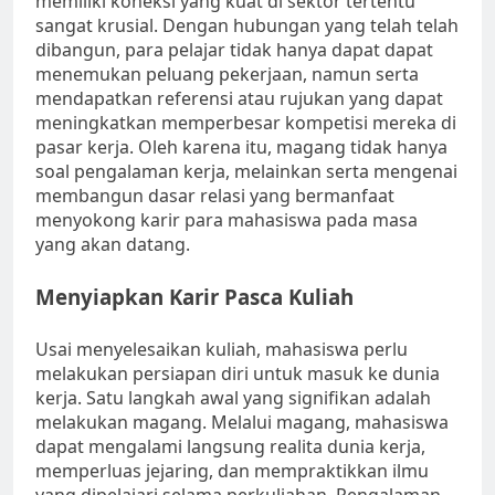
memiliki koneksi yang kuat di sektor tertentu
sangat krusial. Dengan hubungan yang telah telah
dibangun, para pelajar tidak hanya dapat dapat
menemukan peluang pekerjaan, namun serta
mendapatkan referensi atau rujukan yang dapat
meningkatkan memperbesar kompetisi mereka di
pasar kerja. Oleh karena itu, magang tidak hanya
soal pengalaman kerja, melainkan serta mengenai
membangun dasar relasi yang bermanfaat
menyokong karir para mahasiswa pada masa
yang akan datang.
Menyiapkan Karir Pasca Kuliah
Usai menyelesaikan kuliah, mahasiswa perlu
melakukan persiapan diri untuk masuk ke dunia
kerja. Satu langkah awal yang signifikan adalah
melakukan magang. Melalui magang, mahasiswa
dapat mengalami langsung realita dunia kerja,
memperluas jejaring, dan mempraktikkan ilmu