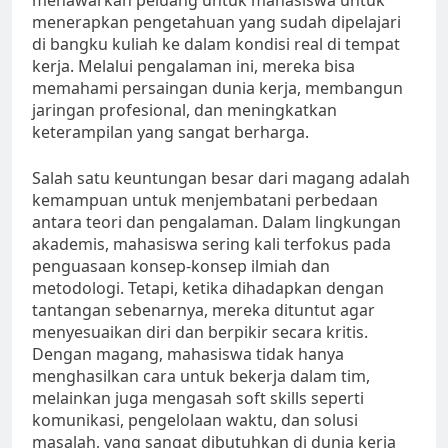
menawarkan peluang untuk mahasiswa untuk
menerapkan pengetahuan yang sudah dipelajari
di bangku kuliah ke dalam kondisi real di tempat
kerja. Melalui pengalaman ini, mereka bisa
memahami persaingan dunia kerja, membangun
jaringan profesional, dan meningkatkan
keterampilan yang sangat berharga.
Salah satu keuntungan besar dari magang adalah
kemampuan untuk menjembatani perbedaan
antara teori dan pengalaman. Dalam lingkungan
akademis, mahasiswa sering kali terfokus pada
penguasaan konsep-konsep ilmiah dan
metodologi. Tetapi, ketika dihadapkan dengan
tantangan sebenarnya, mereka dituntut agar
menyesuaikan diri dan berpikir secara kritis.
Dengan magang, mahasiswa tidak hanya
menghasilkan cara untuk bekerja dalam tim,
melainkan juga mengasah soft skills seperti
komunikasi, pengelolaan waktu, dan solusi
masalah, yang sangat dibutuhkan di dunia kerja