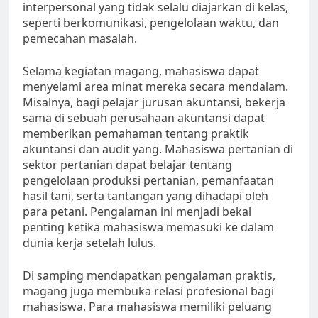
interpersonal yang tidak selalu diajarkan di kelas,
seperti berkomunikasi, pengelolaan waktu, dan
pemecahan masalah.
Selama kegiatan magang, mahasiswa dapat
menyelami area minat mereka secara mendalam.
Misalnya, bagi pelajar jurusan akuntansi, bekerja
sama di sebuah perusahaan akuntansi dapat
memberikan pemahaman tentang praktik
akuntansi dan audit yang. Mahasiswa pertanian di
sektor pertanian dapat belajar tentang
pengelolaan produksi pertanian, pemanfaatan
hasil tani, serta tantangan yang dihadapi oleh
para petani. Pengalaman ini menjadi bekal
penting ketika mahasiswa memasuki ke dalam
dunia kerja setelah lulus.
Di samping mendapatkan pengalaman praktis,
magang juga membuka relasi profesional bagi
mahasiswa. Para mahasiswa memiliki peluang