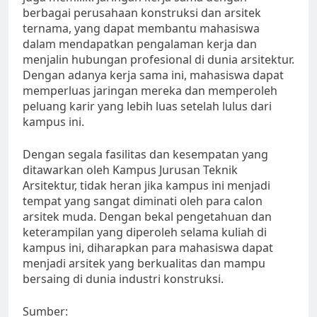
berbagai perusahaan konstruksi dan arsitek
ternama, yang dapat membantu mahasiswa
dalam mendapatkan pengalaman kerja dan
menjalin hubungan profesional di dunia arsitektur.
Dengan adanya kerja sama ini, mahasiswa dapat
memperluas jaringan mereka dan memperoleh
peluang karir yang lebih luas setelah lulus dari
kampus ini.
Dengan segala fasilitas dan kesempatan yang
ditawarkan oleh Kampus Jurusan Teknik
Arsitektur, tidak heran jika kampus ini menjadi
tempat yang sangat diminati oleh para calon
arsitek muda. Dengan bekal pengetahuan dan
keterampilan yang diperoleh selama kuliah di
kampus ini, diharapkan para mahasiswa dapat
menjadi arsitek yang berkualitas dan mampu
bersaing di dunia industri konstruksi.
Sumber: