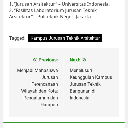
1. “Jurusan Arsitektur” – Universitas Indonesia.
2. “Fasilitas Laboratorium Jurusan Teknik
Arsitektur” – Politeknik Negeri Jakarta.
Tagged:
Kampus Jurusan Teknik Arsitektur
Post
Previous:
Next:
navigation
Menjadi Mahasiswa
Menelusuri
Jurusan
Keunggulan Kampus
Perencanaan
Jurusan Teknik
Wilayah dan Kota:
Bangunan di
Pengalaman dan
Indonesia
Harapan