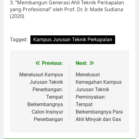
3. “Membangun Generasi Ahli Teknik Perkapalan
yang Profesional” oleh Prof. Dr. Ir. Made Sudiana
(2020)
Tagged:
Kampus Jurusan Teknik Perkapalan
Post
Previous:
Next:
navigation
Menelusuri Kampus
Menelusuri
Jurusan Teknik
Kemegahan Kampus
Penerbangan:
Jurusan Teknik
Tempat
Perminyakan:
Berkembangnya
Tempat
Calon Insinyur
Berkembangnya Para
Penerbangan
Ahli Minyak dan Gas