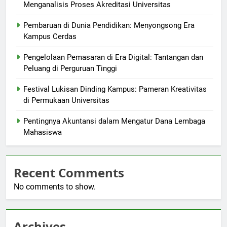
Menganalisis Proses Akreditasi Universitas
Pembaruan di Dunia Pendidikan: Menyongsong Era
Kampus Cerdas
Pengelolaan Pemasaran di Era Digital: Tantangan dan
Peluang di Perguruan Tinggi
Festival Lukisan Dinding Kampus: Pameran Kreativitas
di Permukaan Universitas
Pentingnya Akuntansi dalam Mengatur Dana Lembaga
Mahasiswa
Recent Comments
No comments to show.
Archives