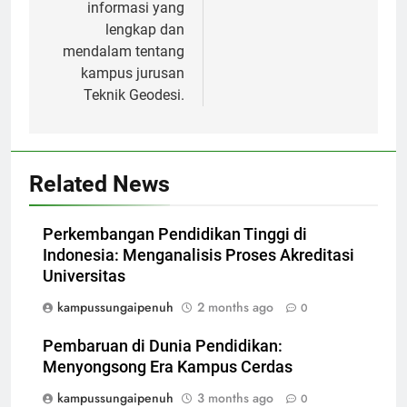
informasi yang
lengkap dan
mendalam tentang
kampus jurusan
Teknik Geodesi.
Related News
Perkembangan Pendidikan Tinggi di
Indonesia: Menganalisis Proses Akreditasi
Universitas
kampussungaipenuh
2 months ago
0
Pembaruan di Dunia Pendidikan:
Menyongsong Era Kampus Cerdas
kampussungaipenuh
3 months ago
0