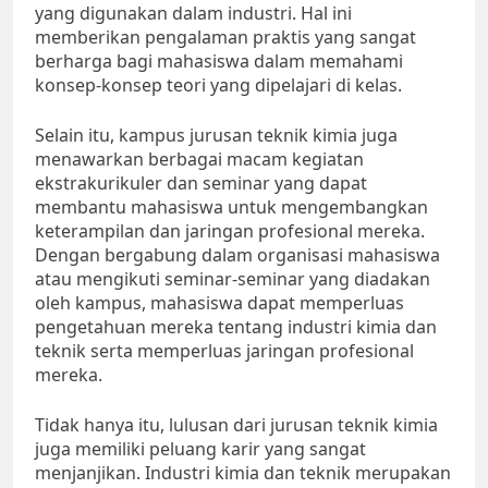
yang digunakan dalam industri. Hal ini
memberikan pengalaman praktis yang sangat
berharga bagi mahasiswa dalam memahami
konsep-konsep teori yang dipelajari di kelas.
Selain itu, kampus jurusan teknik kimia juga
menawarkan berbagai macam kegiatan
ekstrakurikuler dan seminar yang dapat
membantu mahasiswa untuk mengembangkan
keterampilan dan jaringan profesional mereka.
Dengan bergabung dalam organisasi mahasiswa
atau mengikuti seminar-seminar yang diadakan
oleh kampus, mahasiswa dapat memperluas
pengetahuan mereka tentang industri kimia dan
teknik serta memperluas jaringan profesional
mereka.
Tidak hanya itu, lulusan dari jurusan teknik kimia
juga memiliki peluang karir yang sangat
menjanjikan. Industri kimia dan teknik merupakan