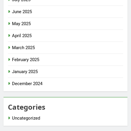
June 2025
May 2025
April 2025
March 2025
February 2025
January 2025
December 2024
Categories
Uncategorized