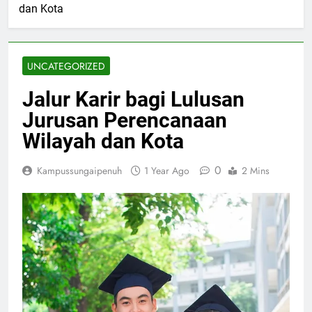
dan Kota
UNCATEGORIZED
Jalur Karir bagi Lulusan
Jurusan Perencanaan
Wilayah dan Kota
0
Kampussungaipenuh
1 Year Ago
2 Mins