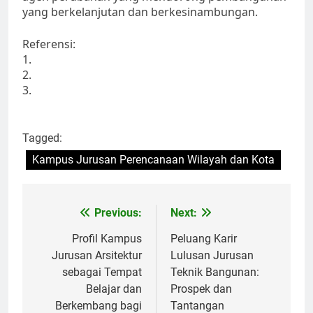
yang berkelanjutan dan berkesinambungan.
Referensi:
1.
2.
3.
Tagged:
Kampus Jurusan Perencanaan Wilayah dan Kota
Post
Previous:
Next:
navigation
Profil Kampus
Peluang Karir
Jurusan Arsitektur
Lulusan Jurusan
sebagai Tempat
Teknik Bangunan:
Belajar dan
Prospek dan
Berkembang bagi
Tantangan