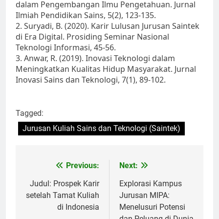
dalam Pengembangan Ilmu Pengetahuan. Jurnal
Ilmiah Pendidikan Sains, 5(2), 123-135.
2. Suryadi, B. (2020). Karir Lulusan Jurusan Saintek
di Era Digital. Prosiding Seminar Nasional
Teknologi Informasi, 45-56.
3. Anwar, R. (2019). Inovasi Teknologi dalam
Meningkatkan Kualitas Hidup Masyarakat. Jurnal
Inovasi Sains dan Teknologi, 7(1), 89-102.
Tagged:
Jurusan Kuliah Sains dan Teknologi (Saintek)
Post
Previous:
Next:
navigation
Judul: Prospek Karir
Explorasi Kampus
setelah Tamat Kuliah
Jurusan MIPA:
di Indonesia
Menelusuri Potensi
dan Peluang di Dunia