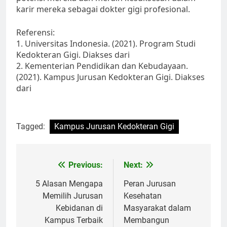
karir mereka sebagai dokter gigi profesional.
Referensi:
1. Universitas Indonesia. (2021). Program Studi
Kedokteran Gigi. Diakses dari
2. Kementerian Pendidikan dan Kebudayaan.
(2021). Kampus Jurusan Kedokteran Gigi. Diakses
dari
Tagged:
Kampus Jurusan Kedokteran Gigi
Post
Previous:
Next:
navigation
5 Alasan Mengapa
Peran Jurusan
Memilih Jurusan
Kesehatan
Kebidanan di
Masyarakat dalam
Kampus Terbaik
Membangun