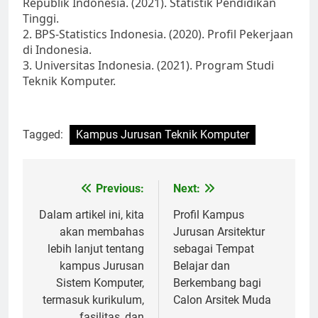
Republik Indonesia. (2021). Statistik Pendidikan
Tinggi.
2. BPS-Statistics Indonesia. (2020). Profil Pekerjaan
di Indonesia.
3. Universitas Indonesia. (2021). Program Studi
Teknik Komputer.
Tagged:
Kampus Jurusan Teknik Komputer
Post
Previous:
Next:
navigation
Dalam artikel ini, kita
Profil Kampus
akan membahas
Jurusan Arsitektur
lebih lanjut tentang
sebagai Tempat
kampus Jurusan
Belajar dan
Sistem Komputer,
Berkembang bagi
termasuk kurikulum,
Calon Arsitek Muda
fasilitas, dan