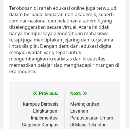
Terobosan di ranah edukasi online juga terwujud
dalam berbagai kegiatan non-akademik, seperti
seminar nasional dan pelatihan akademik yang
diselenggarakan secara virtual. Acara ini tidak
hanya memperkaya pengetahuan mahasiswa,
tetapi juga menciptakan jejaring dan kerjasama
lintas disiplin. Dengan demikian, edukasi digital
menjadi wadah yang tepat untuk
mengembangkan kreativitas dan kreativitas,
memastikan pelajar siap menghadapi rintangan di
era modern.
Post
Previous:
Next:
navigation
Kampus Berbasis
Meningkatkan
Lingkungan:
Layanan
Implementasi
Perpustakaan Umum
Gagasan Kampus
di Masa Teknologi