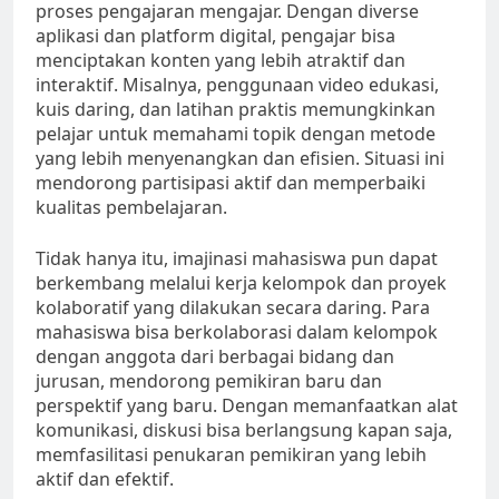
proses pengajaran mengajar. Dengan diverse
aplikasi dan platform digital, pengajar bisa
menciptakan konten yang lebih atraktif dan
interaktif. Misalnya, penggunaan video edukasi,
kuis daring, dan latihan praktis memungkinkan
pelajar untuk memahami topik dengan metode
yang lebih menyenangkan dan efisien. Situasi ini
mendorong partisipasi aktif dan memperbaiki
kualitas pembelajaran.
Tidak hanya itu, imajinasi mahasiswa pun dapat
berkembang melalui kerja kelompok dan proyek
kolaboratif yang dilakukan secara daring. Para
mahasiswa bisa berkolaborasi dalam kelompok
dengan anggota dari berbagai bidang dan
jurusan, mendorong pemikiran baru dan
perspektif yang baru. Dengan memanfaatkan alat
komunikasi, diskusi bisa berlangsung kapan saja,
memfasilitasi penukaran pemikiran yang lebih
aktif dan efektif.