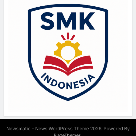
Newsmatic - News WordPress Theme 2026. Powered By
.
BlazeThemes