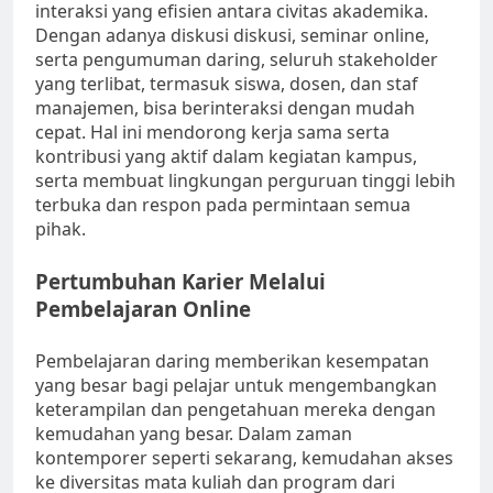
interaksi yang efisien antara civitas akademika.
Dengan adanya diskusi diskusi, seminar online,
serta pengumuman daring, seluruh stakeholder
yang terlibat, termasuk siswa, dosen, dan staf
manajemen, bisa berinteraksi dengan mudah
cepat. Hal ini mendorong kerja sama serta
kontribusi yang aktif dalam kegiatan kampus,
serta membuat lingkungan perguruan tinggi lebih
terbuka dan respon pada permintaan semua
pihak.
Pertumbuhan Karier Melalui
Pembelajaran Online
Pembelajaran daring memberikan kesempatan
yang besar bagi pelajar untuk mengembangkan
keterampilan dan pengetahuan mereka dengan
kemudahan yang besar. Dalam zaman
kontemporer seperti sekarang, kemudahan akses
ke diversitas mata kuliah dan program dari