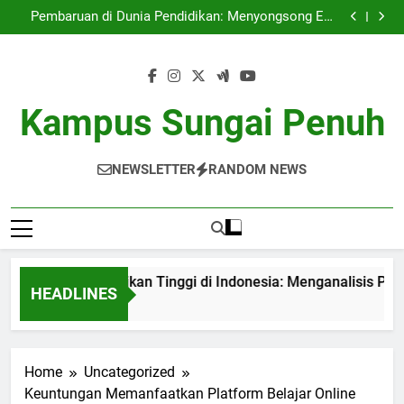
Perkembangan Pendidikan Tinggi di Indonesia:
Skip
Menganalisis Proses Akreditasi Universitas
Pembaruan di Dunia Pendidikan: Menyongsong Era
to
Kampus Cerdas
Pengelolaan Pemasaran di Era Digital: Tantangan dan
Peluang di Perguruan Tinggi
Festival Lukisan Dinding Kampus: Pameran
content
Kreativitas di Permukaan Universitas
Perkembangan Pendidikan Tinggi di Indonesia:
Menganalisis Proses Akreditasi Universitas
Pembaruan di Dunia Pendidikan: Menyongsong Era
Kampus Cerdas
Pengelolaan Pemasaran di Era Digital: Tantangan dan
Kampus Sungai Penuh
Peluang di Perguruan Tinggi
Festival Lukisan Dinding Kampus: Pameran
Kreativitas di Permukaan Universitas
NEWSLETTER
RANDOM NEWS
bangan Pendidikan Tinggi di Indonesia: Menganalisis Proses A
HEADLINES
s Ago
Home
Uncategorized
Keuntungan Memanfaatkan Platform Belajar Online