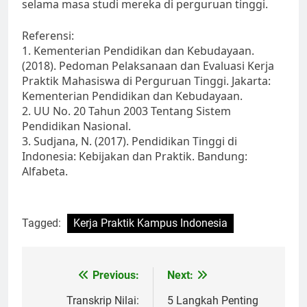
selama masa studi mereka di perguruan tinggi.
Referensi:
1. Kementerian Pendidikan dan Kebudayaan.
(2018). Pedoman Pelaksanaan dan Evaluasi Kerja
Praktik Mahasiswa di Perguruan Tinggi. Jakarta:
Kementerian Pendidikan dan Kebudayaan.
2. UU No. 20 Tahun 2003 Tentang Sistem
Pendidikan Nasional.
3. Sudjana, N. (2017). Pendidikan Tinggi di
Indonesia: Kebijakan dan Praktik. Bandung:
Alfabeta.
Tagged:
Kerja Praktik Kampus Indonesia
Post
Previous:
Next:
navigation
Transkrip Nilai:
5 Langkah Penting