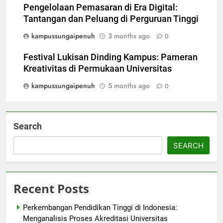
Pengelolaan Pemasaran di Era Digital:
Tantangan dan Peluang di Perguruan Tinggi
kampussungaipenuh
3 months ago
0
Festival Lukisan Dinding Kampus: Pameran
Kreativitas di Permukaan Universitas
kampussungaipenuh
5 months ago
0
Search
SEARCH
Recent Posts
Perkembangan Pendidikan Tinggi di Indonesia:
Menganalisis Proses Akreditasi Universitas