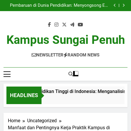
Perkembangan Pendidikan Tinggi di Indonesia:
Skip
Menganalisis Proses Akreditasi Universitas
Pembaruan di Dunia Pendidikan: Menyongsong Era
to
Kampus Cerdas
Pengelolaan Pemasaran di Era Digital: Tantangan dan
Peluang di Perguruan Tinggi
Festival Lukisan Dinding Kampus: Pameran
content
Kreativitas di Permukaan Universitas
Perkembangan Pendidikan Tinggi di Indonesia:
Menganalisis Proses Akreditasi Universitas
Pembaruan di Dunia Pendidikan: Menyongsong Era
Kampus Cerdas
Pengelolaan Pemasaran di Era Digital: Tantangan dan
Kampus Sungai Penuh
Peluang di Perguruan Tinggi
Festival Lukisan Dinding Kampus: Pameran
Kreativitas di Permukaan Universitas
NEWSLETTER
RANDOM NEWS
embangan Pendidikan Tinggi di Indonesia: Menganalisis Prose
HEADLINES
nths Ago
Home
Uncategorized
Manfaat dan Pentingnya Kerja Praktik Kampus di