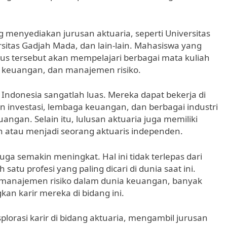
 menyediakan jurusan aktuaria, seperti Universitas
rsitas Gadjah Mada, dan lain-lain. Mahasiswa yang
s tersebut akan mempelajari berbagai mata kuliah
, keuangan, dan manajemen risiko.
i Indonesia sangatlah luas. Mereka dapat bekerja di
 investasi, lembaga keuangan, dan berbagai industri
angan. Selain itu, lulusan aktuaria juga memiliki
n atau menjadi seorang aktuaris independen.
ga semakin meningkat. Hal ini tidak terlepas dari
atu profesi yang paling dicari di dunia saat ini.
manajemen risiko dalam dunia keuangan, banyak
n karir mereka di bidang ini.
lorasi karir di bidang aktuaria, mengambil jurusan