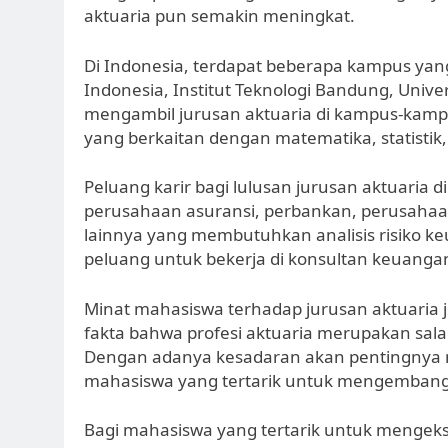
aktuaria pun semakin meningkat.
Di Indonesia, terdapat beberapa kampus yang
Indonesia, Institut Teknologi Bandung, Unive
mengambil jurusan aktuaria di kampus-kampu
yang berkaitan dengan matematika, statistik
Peluang karir bagi lulusan jurusan aktuaria d
perusahaan asuransi, perbankan, perusahaan
lainnya yang membutuhkan analisis risiko keu
peluang untuk bekerja di konsultan keuanga
Minat mahasiswa terhadap jurusan aktuaria ju
fakta bahwa profesi aktuaria merupakan salah s
Dengan adanya kesadaran akan pentingnya 
mahasiswa yang tertarik untuk mengembangka
Bagi mahasiswa yang tertarik untuk mengeksp