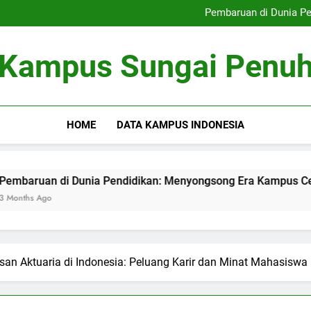
Perkembangan Pendidika
Pembaruan di Dunia P
Pengelolaan Pemasaran di Era 
Festival Lukisan Dindin
Perkembangan Pendidika
Kampus Sungai Penu
Pembaruan di Dunia P
Pengelolaan Pemasaran di Era 
Festival Lukisan Dindin
HOME
DATA KAMPUS INDONESIA
di Dunia Pendidikan: Menyongsong Era Kampus Cerdas
an Aktuaria di Indonesia: Peluang Karir dan Minat Mahasiswa