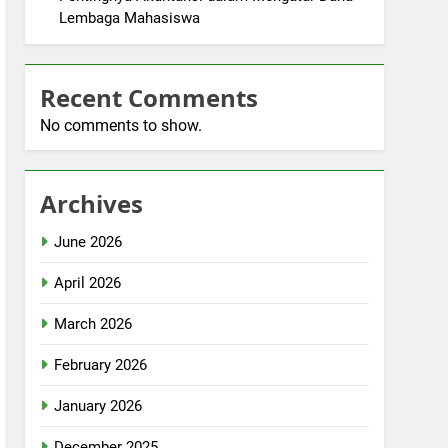
Lembaga Mahasiswa
Recent Comments
No comments to show.
Archives
June 2026
April 2026
March 2026
February 2026
January 2026
December 2025