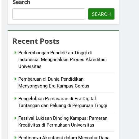
Search
SEARCH
Recent Posts
Perkembangan Pendidikan Tinggi di
Indonesia: Menganalisis Proses Akreditasi
Universitas
Pembaruan di Dunia Pendidikan:
Menyongsong Era Kampus Cerdas
Pengelolaan Pemasaran di Era Digital:
Tantangan dan Peluang di Perguruan Tinggi
Festival Lukisan Dinding Kampus: Pameran
Kreativitas di Permukaan Universitas
Pentingnya Akuntansi dalam Mengatur Dana