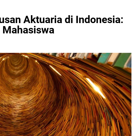
san Aktuaria di Indonesia:
t Mahasiswa