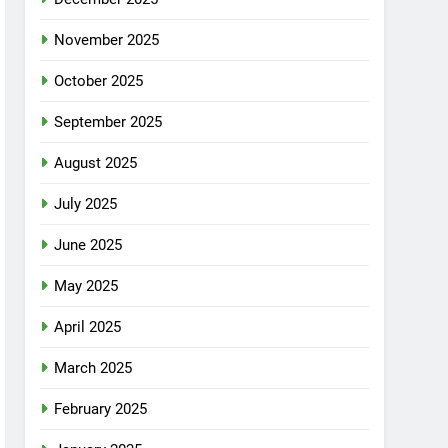
November 2025
October 2025
September 2025
August 2025
July 2025
June 2025
May 2025
April 2025
March 2025
February 2025