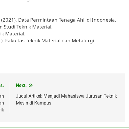
2021). Data Permintaan Tenaga Ahli di Indonesia.
m Studi Teknik Material.
ik Material.
). Fakultas Teknik Material dan Metalurgi.
s:
Next:
an
Judul Artikel: Menjadi Mahasiswa Jurusan Teknik
an
Mesin di Kampus
ik