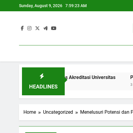
Skip
Sunday, August 9, 2026
7:59:24 AM
to
content
Menganalisis Proses Akreditasi Universitas
Pembaruan 
3 Months Ago
HEADLINES
Home
Uncategorized
Menelusuri Potensi dan 