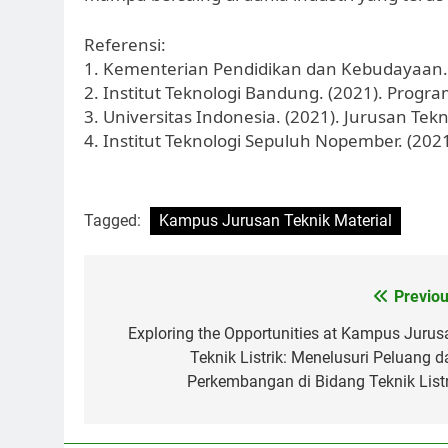
Referensi:
1. Kementerian Pendidikan dan Kebudayaan. (
2. Institut Teknologi Bandung. (2021). Progra
3. Universitas Indonesia. (2021). Jurusan Tekn
4. Institut Teknologi Sepuluh Nopember. (2021
Tagged:
Kampus Jurusan Teknik Material
Post
Previou
navigation
Exploring the Opportunities at Kampus Jurus
Teknik Listrik: Menelusuri Peluang d
Perkembangan di Bidang Teknik Listr