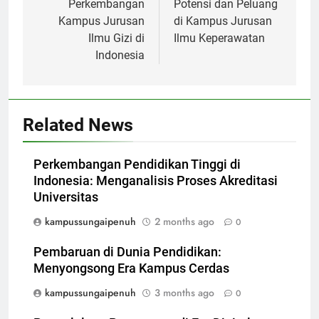
Perkembangan
Potensi dan Peluang
Kampus Jurusan
di Kampus Jurusan
Ilmu Gizi di
Ilmu Keperawatan
Indonesia
Related News
Perkembangan Pendidikan Tinggi di
Indonesia: Menganalisis Proses Akreditasi
Universitas
kampussungaipenuh
2 months ago
0
Pembaruan di Dunia Pendidikan:
Menyongsong Era Kampus Cerdas
kampussungaipenuh
3 months ago
0