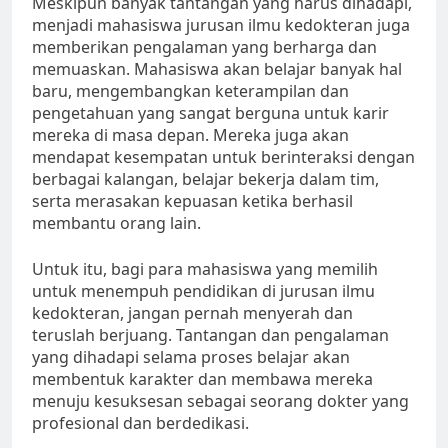
Meskipun banyak tantangan yang harus dihadapi,
menjadi mahasiswa jurusan ilmu kedokteran juga
memberikan pengalaman yang berharga dan
memuaskan. Mahasiswa akan belajar banyak hal
baru, mengembangkan keterampilan dan
pengetahuan yang sangat berguna untuk karir
mereka di masa depan. Mereka juga akan
mendapat kesempatan untuk berinteraksi dengan
berbagai kalangan, belajar bekerja dalam tim,
serta merasakan kepuasan ketika berhasil
membantu orang lain.
Untuk itu, bagi para mahasiswa yang memilih
untuk menempuh pendidikan di jurusan ilmu
kedokteran, jangan pernah menyerah dan
teruslah berjuang. Tantangan dan pengalaman
yang dihadapi selama proses belajar akan
membentuk karakter dan membawa mereka
menuju kesuksesan sebagai seorang dokter yang
profesional dan berdedikasi.