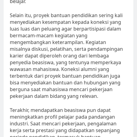
belajar.
Selain itu, proyek bantuan pendidikan sering kali
menyediakan kesempatan kepada koneksi yang
luas luas dan peluang agar berpartisipasi dalam
bermacam-macam kegiatan yang
mengembangkan keterampilan. Kegiatan
misalnya diskusi, pelatihan, serta pendampingan
karier dapat diperoleh orang dari lembaga
penyedia beasiswa, yang tentunya memperkaya
wawasan mahasiswa. Koneksi alumni yang
terbentuk dari proyek bantuan pendidikan juga
bisa menyediakan bantuan dan hubungan yang
berguna saat mahasiswa mencari pekerjaan
pekerjaan dalam bidang yang relevan.
Terakhir, mendapatkan beasiswa pun dapat
meningkatkan profil pelajar pada pandangan
industri. Saat mencari pekerjaan, pengalaman
kerja serta prestasi yang didapatkan sepanjang