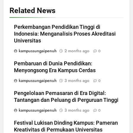
Related News
Perkembangan Pendidikan Tinggi di
Indonesia: Menganalisis Proses Akreditasi
Universitas
kampussungaipenuh
2 months ago
0
Pembaruan di Dunia Pendidikan:
Menyongsong Era Kampus Cerdas
kampussungaipenuh
3 months ago
0
Pengelolaan Pemasaran di Era Digital:
Tantangan dan Peluang di Perguruan Tinggi
kampussungaipenuh
3 months ago
0
Festival Lukisan Dinding Kampus: Pameran
Kreativitas di Permukaan Universitas