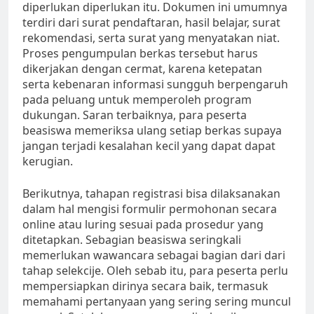
diperlukan diperlukan itu. Dokumen ini umumnya
terdiri dari surat pendaftaran, hasil belajar, surat
rekomendasi, serta surat yang menyatakan niat.
Proses pengumpulan berkas tersebut harus
dikerjakan dengan cermat, karena ketepatan
serta kebenaran informasi sungguh berpengaruh
pada peluang untuk memperoleh program
dukungan. Saran terbaiknya, para peserta
beasiswa memeriksa ulang setiap berkas supaya
jangan terjadi kesalahan kecil yang dapat dapat
kerugian.
Berikutnya, tahapan registrasi bisa dilaksanakan
dalam hal mengisi formulir permohonan secara
online atau luring sesuai pada prosedur yang
ditetapkan. Sebagian beasiswa seringkali
memerlukan wawancara sebagai bagian dari dari
tahap selekcije. Oleh sebab itu, para peserta perlu
mempersiapkan dirinya secara baik, termasuk
memahami pertanyaan yang sering sering muncul