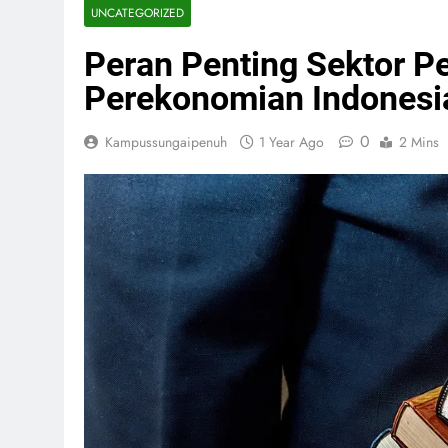
UNCATEGORIZED
Peran Penting Sektor P
Perekonomian Indonesi
0
Kampussungaipenuh
1 Year Ago
2 Mins