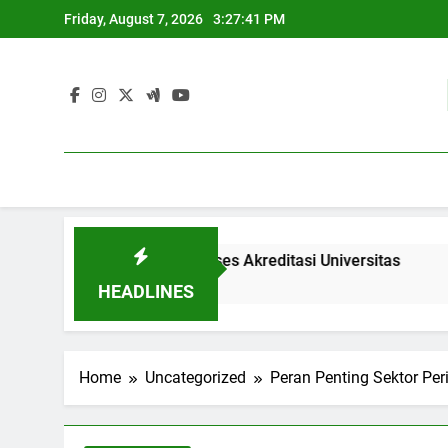
Skip
Friday, August 7, 2026
3:27:42 PM
to
content
Menganalisis Proses Akreditasi Universitas
Pembaruan 
3 Months Ago
HEADLINES
Home
Uncategorized
Peran Penting Sektor Pe