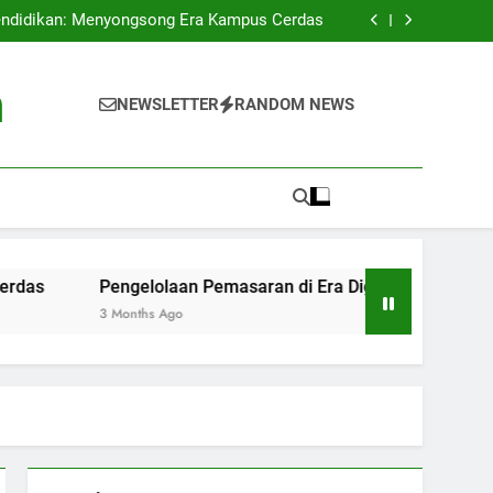
n Tinggi di Indonesia: Menganalisis Proses
Akreditasi Universitas
endidikan: Menyongsong Era Kampus Cerdas
Digital: Tantangan dan Peluang di Perguruan
Tinggi
g Kampus: Pameran Kreativitas di Permukaan
Universitas
n Tinggi di Indonesia: Menganalisis Proses
h
Akreditasi Universitas
endidikan: Menyongsong Era Kampus Cerdas
NEWSLETTER
RANDOM NEWS
Digital: Tantangan dan Peluang di Perguruan
Tinggi
g Kampus: Pameran Kreativitas di Permukaan
Universitas
Pengelolaan Pemasaran di Era Digital: Tantangan dan Peluang
3 Months Ago