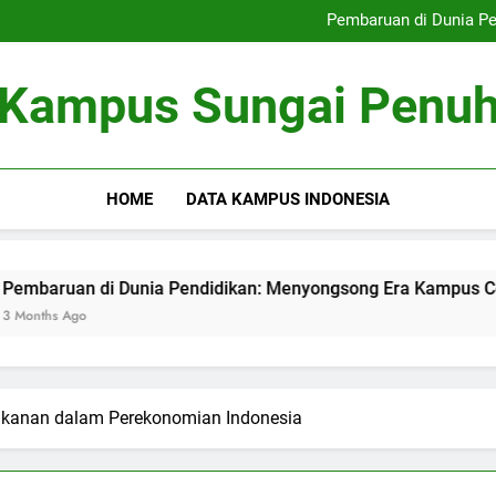
Perkembangan Pendidika
Pembaruan di Dunia P
Pengelolaan Pemasaran di Era 
Festival Lukisan Dindin
Perkembangan Pendidika
Kampus Sungai Penu
Pembaruan di Dunia P
Pengelolaan Pemasaran di Era 
Festival Lukisan Dindin
HOME
DATA KAMPUS INDONESIA
di Dunia Pendidikan: Menyongsong Era Kampus Cerdas
rikanan dalam Perekonomian Indonesia