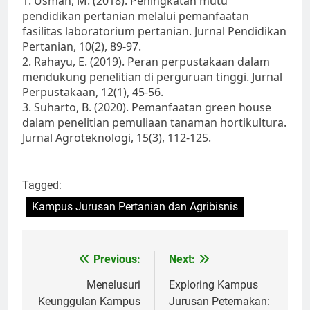
1. Usman, M. (2018). Peningkatan mutu
pendidikan pertanian melalui pemanfaatan
fasilitas laboratorium pertanian. Jurnal Pendidikan
Pertanian, 10(2), 89-97.
2. Rahayu, E. (2019). Peran perpustakaan dalam
mendukung penelitian di perguruan tinggi. Jurnal
Perpustakaan, 12(1), 45-56.
3. Suharto, B. (2020). Pemanfaatan green house
dalam penelitian pemuliaan tanaman hortikultura.
Jurnal Agroteknologi, 15(3), 112-125.
Tagged:
Kampus Jurusan Pertanian dan Agribisnis
Post
Previous:
Next:
navigation
Menelusuri
Exploring Kampus
Keunggulan Kampus
Jurusan Peternakan: