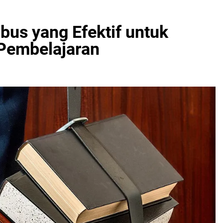
bus yang Efektif untuk
 Pembelajaran