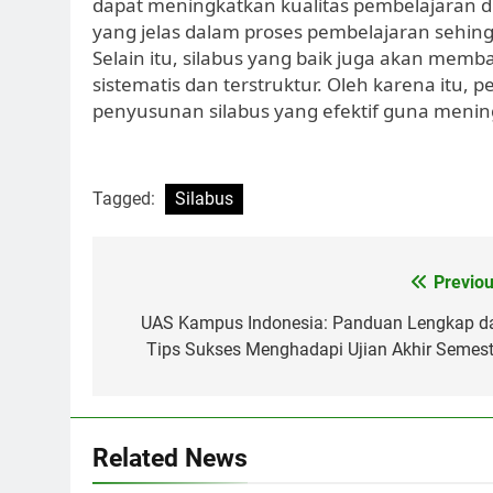
dapat meningkatkan kualitas pembelajaran d
yang jelas dalam proses pembelajaran sehing
Selain itu, silabus yang baik juga akan me
sistematis dan terstruktur. Oleh karena itu,
penyusunan silabus yang efektif guna menin
Tagged:
Silabus
Post
Previou
navigation
UAS Kampus Indonesia: Panduan Lengkap d
Tips Sukses Menghadapi Ujian Akhir Semest
Related News