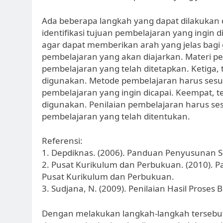
Ada beberapa langkah yang dapat dilakukan 
identifikasi tujuan pembelajaran yang ingin d
agar dapat memberikan arah yang jelas bagi 
pembelajaran yang akan diajarkan. Materi p
pembelajaran yang telah ditetapkan. Ketiga
digunakan. Metode pembelajaran harus sesu
pembelajaran yang ingin dicapai. Keempat, 
digunakan. Penilaian pembelajaran harus se
pembelajaran yang telah ditentukan.
Referensi:
1. Depdiknas. (2006). Panduan Penyusunan Si
2. Pusat Kurikulum dan Perbukuan. (2010). P
Pusat Kurikulum dan Perbukuan.
3. Sudjana, N. (2009). Penilaian Hasil Prose
Dengan melakukan langkah-langkah tersebut,