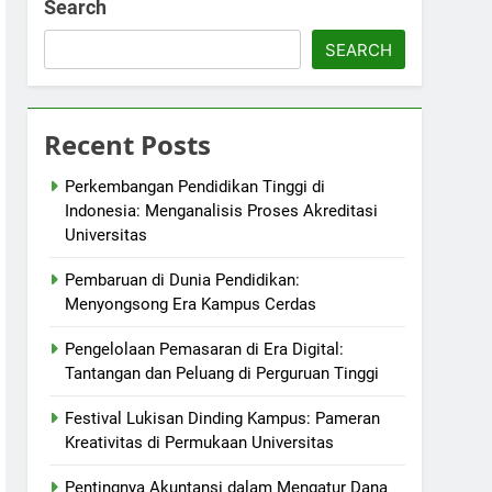
Search
SEARCH
Recent Posts
Perkembangan Pendidikan Tinggi di
Indonesia: Menganalisis Proses Akreditasi
Universitas
Pembaruan di Dunia Pendidikan:
Menyongsong Era Kampus Cerdas
Pengelolaan Pemasaran di Era Digital:
Tantangan dan Peluang di Perguruan Tinggi
Festival Lukisan Dinding Kampus: Pameran
Kreativitas di Permukaan Universitas
Pentingnya Akuntansi dalam Mengatur Dana