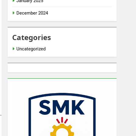
January 2025
December 2024
Categories
Uncategorized