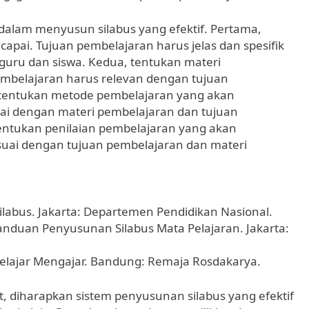
dalam menyusun silabus yang efektif. Pertama,
icapai. Tujuan pembelajaran harus jelas dan spesifik
guru dan siswa. Kedua, tentukan materi
embelajaran harus relevan dengan tujuan
, tentukan metode pembelajaran yang akan
ai dengan materi pembelajaran dan tujuan
tentukan penilaian pembelajaran yang akan
suai dengan tujuan pembelajaran dan materi
labus. Jakarta: Departemen Pendidikan Nasional.
anduan Penyusunan Silabus Mata Pelajaran. Jakarta:
s Belajar Mengajar. Bandung: Remaja Rosdakarya.
 diharapkan sistem penyusunan silabus yang efektif