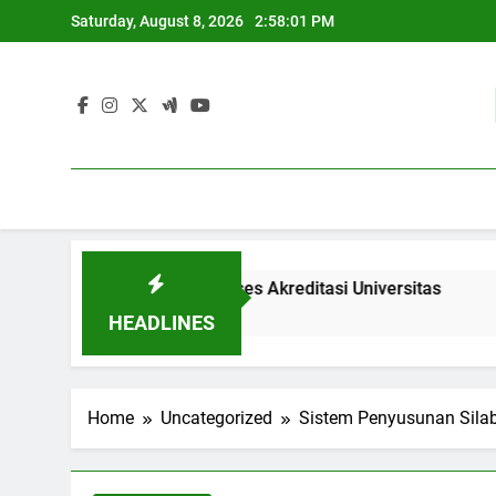
Skip
Saturday, August 8, 2026
2:58:02 PM
to
content
Menganalisis Proses Akreditasi Universitas
Pembaruan 
3 Months Ago
HEADLINES
Home
Uncategorized
Sistem Penyusunan Silab