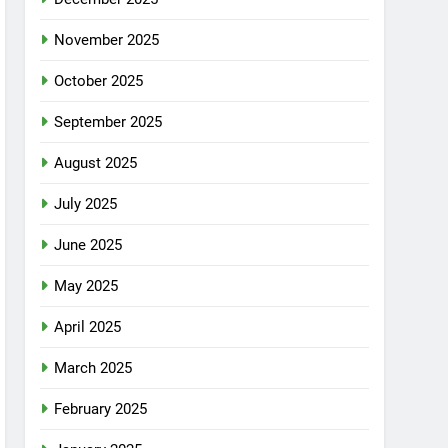
November 2025
October 2025
September 2025
August 2025
July 2025
June 2025
May 2025
April 2025
March 2025
February 2025