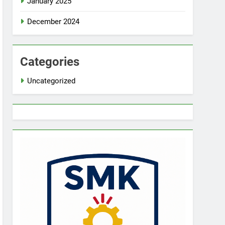
January 2025
December 2024
Categories
Uncategorized