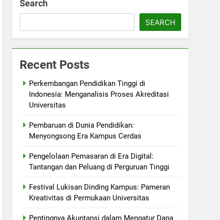
Search
SEARCH
Recent Posts
Perkembangan Pendidikan Tinggi di
Indonesia: Menganalisis Proses Akreditasi
Universitas
Pembaruan di Dunia Pendidikan:
Menyongsong Era Kampus Cerdas
Pengelolaan Pemasaran di Era Digital:
Tantangan dan Peluang di Perguruan Tinggi
Festival Lukisan Dinding Kampus: Pameran
Kreativitas di Permukaan Universitas
Pentingnya Akuntansi dalam Mengatur Dana