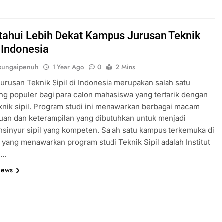
ahui Lebih Dekat Kampus Jurusan Teknik
i Indonesia
sungaipenuh
1 Year Ago
0
2 Mins
rusan Teknik Sipil di Indonesia merupakan salah satu
ang populer bagi para calon mahasiswa yang tertarik dengan
knik sipil. Program studi ini menawarkan berbagai macam
uan dan keterampilan yang dibutuhkan untuk menjadi
nsinyur sipil yang kompeten. Salah satu kampus terkemuka di
 yang menawarkan program studi Teknik Sipil adalah Institut
i…
News