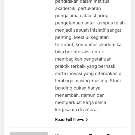
pendidikan dalam institusi
akademik, pertukaran
pengalaman atau sharing
pengetahuan antar kampus telah
menjadi sebuah inisiatif sangat
penting. Melalui kegiatan
tersebut, komunitas akademika
bisa berinteraksi untuk
membagikan pengetahuan,
praktik terbaik yang berhasil,
serta inovasi yang diterapkan di
lembaga masing-masing. Studi
banding bukan hanya
menambah, namun dan
memperkuat kerja sama
kerjasama di antara…
Read Full News