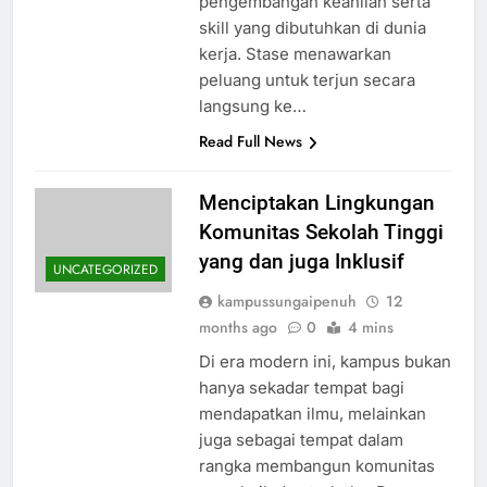
pengembangan keahlian serta
skill yang dibutuhkan di dunia
kerja. Stase menawarkan
peluang untuk terjun secara
langsung ke…
Read Full News
Menciptakan Lingkungan
Komunitas Sekolah Tinggi
yang dan juga Inklusif
UNCATEGORIZED
kampussungaipenuh
12
months ago
0
4 mins
Di era modern ini, kampus bukan
hanya sekadar tempat bagi
mendapatkan ilmu, melainkan
juga sebagai tempat dalam
rangka membangun komunitas