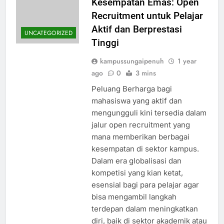
Kesempatan Emas: Open
Recruitment untuk Pelajar
Aktif dan Berprestasi
UNCATEGORIZED
Tinggi
kampussungaipenuh
1 year
ago
0
3 mins
Peluang Berharga bagi
mahasiswa yang aktif dan
mengungguli kini tersedia dalam
jalur open recruitment yang
mana memberikan berbagai
kesempatan di sektor kampus.
Dalam era globalisasi dan
kompetisi yang kian ketat,
esensial bagi para pelajar agar
bisa mengambil langkah
terdepan dalam meningkatkan
diri, baik di sektor akademik atau