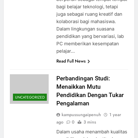
bagi belajar teknologi, tetapi
juga sebagai ruang kreatif dan
kolaborasi bagi mahasiswa.
Dalam lingkungan suasana
pendidikan yang bervariasi, lab
PC memberikan kesempatan
pelajar…
Read Full News
Perbandingan Studi:
Menaikkan Mutu
Pendidikan Dengan Tukar
UNCATEGORIZED
Pengalaman
kampussungaipenuh
1 year
ago
0
3 mins
Dalam usaha menambah kualitas