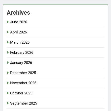
Archives
June 2026
April 2026
March 2026
February 2026
January 2026
December 2025
November 2025
October 2025
September 2025