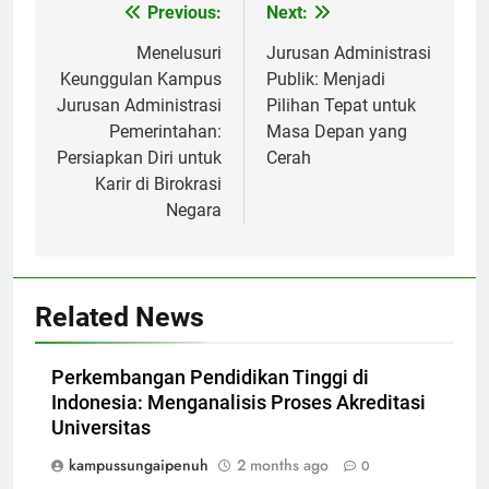
Post
Previous:
Next:
navigation
Menelusuri
Jurusan Administrasi
Keunggulan Kampus
Publik: Menjadi
Jurusan Administrasi
Pilihan Tepat untuk
Pemerintahan:
Masa Depan yang
Persiapkan Diri untuk
Cerah
Karir di Birokrasi
Negara
Related News
Perkembangan Pendidikan Tinggi di
Indonesia: Menganalisis Proses Akreditasi
Universitas
kampussungaipenuh
2 months ago
0