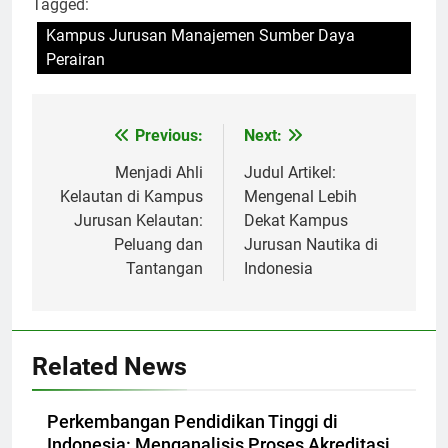
Tagged:
Kampus Jurusan Manajemen Sumber Daya
Perairan
Post
Previous:
Next:
navigation
Menjadi Ahli
Judul Artikel:
Kelautan di Kampus
Mengenal Lebih
Jurusan Kelautan:
Dekat Kampus
Peluang dan
Jurusan Nautika di
Tantangan
Indonesia
Related News
Perkembangan Pendidikan Tinggi di
Indonesia: Menganalisis Proses Akreditasi