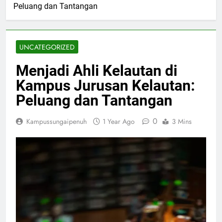
Peluang dan Tantangan
UNCATEGORIZED
Menjadi Ahli Kelautan di
Kampus Jurusan Kelautan:
Peluang dan Tantangan
0
Kampussungaipenuh
1 Year Ago
3 Mins