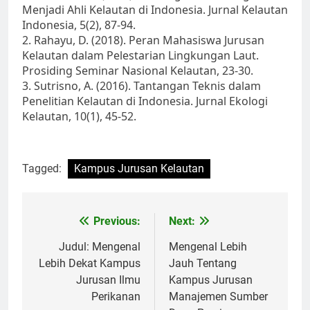
Menjadi Ahli Kelautan di Indonesia. Jurnal Kelautan
Indonesia, 5(2), 87-94.
2. Rahayu, D. (2018). Peran Mahasiswa Jurusan
Kelautan dalam Pelestarian Lingkungan Laut.
Prosiding Seminar Nasional Kelautan, 23-30.
3. Sutrisno, A. (2016). Tantangan Teknis dalam
Penelitian Kelautan di Indonesia. Jurnal Ekologi
Kelautan, 10(1), 45-52.
Tagged:
Kampus Jurusan Kelautan
Post
Previous:
Next:
navigation
Judul: Mengenal
Mengenal Lebih
Lebih Dekat Kampus
Jauh Tentang
Jurusan Ilmu
Kampus Jurusan
Perikanan
Manajemen Sumber