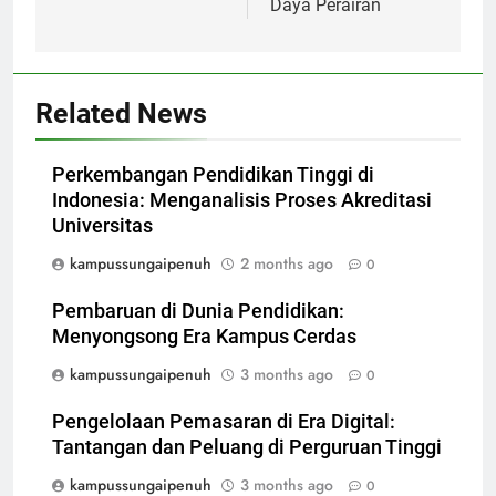
Daya Perairan
Related News
Perkembangan Pendidikan Tinggi di
Indonesia: Menganalisis Proses Akreditasi
Universitas
kampussungaipenuh
2 months ago
0
Pembaruan di Dunia Pendidikan:
Menyongsong Era Kampus Cerdas
kampussungaipenuh
3 months ago
0
Pengelolaan Pemasaran di Era Digital:
Tantangan dan Peluang di Perguruan Tinggi
kampussungaipenuh
3 months ago
0