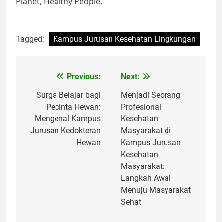
Planet, Healthy People.
Tagged:
Kampus Jurusan Kesehatan Lingkungan
Post
Previous:
Next:
navigation
Surga Belajar bagi
Menjadi Seorang
Pecinta Hewan:
Profesional
Mengenal Kampus
Kesehatan
Jurusan Kedokteran
Masyarakat di
Hewan
Kampus Jurusan
Kesehatan
Masyarakat:
Langkah Awal
Menuju Masyarakat
Sehat