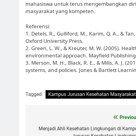
mahasiswa untuk terus mengembangkan diri 
masyarakat yang kompeten.
Referensi:
1. Detels, R., Gulliford, M., Karim, Q. A., & Ta
Oxford University Press.
2. Green, L. W., & Kreuter, M. W. (2005). Hea
environmental approach. Mayfield Publishin
3. Merson, M. H., Black, R. E., & Mills, A. J. (
systems, and policies. Jones & Bartlett Learni
Tagged:
Kampus Jurusan Kesehatan Masyarakat
Post
Previou
navigation
Menjadi Ahli Kesehatan Lingkungan di Kamp
Jurusan Kesehatan Lingkung