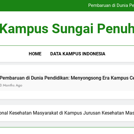
Perkembangan Pendidika
Pembaruan di Dunia P
Pengelolaan Pemasaran di Era 
Festival Lukisan Dindin
Perkembangan Pendidika
Kampus Sungai Penu
Pembaruan di Dunia P
Pengelolaan Pemasaran di Era 
Festival Lukisan Dindin
HOME
DATA KAMPUS INDONESIA
di Dunia Pendidikan: Menyongsong Era Kampus Cerdas
ional Kesehatan Masyarakat di Kampus Jurusan Kesehatan Ma