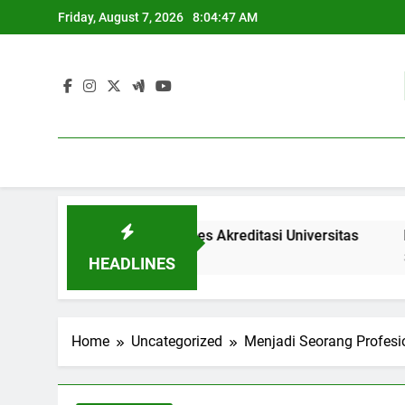
Skip
Friday, August 7, 2026
8:04:48 AM
to
content
Menganalisis Proses Akreditasi Universitas
Pembaruan 
3 Months Ago
HEADLINES
Home
Uncategorized
Menjadi Seorang Profes