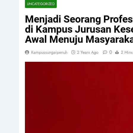
UNCATEGORIZED
Menjadi Seorang Profes
di Kampus Jurusan Kes
Awal Menuju Masyaraka
0
Kampussungaipenuh
2 Years Ago
2 Mins