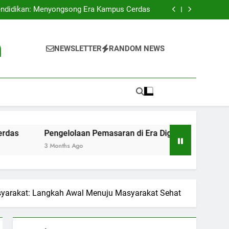
n Tinggi di Indonesia: Menganalisis Proses
Akreditasi Universitas
endidikan: Menyongsong Era Kampus Cerdas
Digital: Tantangan dan Peluang di Perguruan
Tinggi
g Kampus: Pameran Kreativitas di Permukaan
Universitas
n Tinggi di Indonesia: Menganalisis Proses
h
Akreditasi Universitas
endidikan: Menyongsong Era Kampus Cerdas
NEWSLETTER
RANDOM NEWS
Digital: Tantangan dan Peluang di Perguruan
Tinggi
g Kampus: Pameran Kreativitas di Permukaan
Universitas
Pengelolaan Pemasaran di Era Digital: Tantangan dan Peluang
3 Months Ago
syarakat: Langkah Awal Menuju Masyarakat Sehat