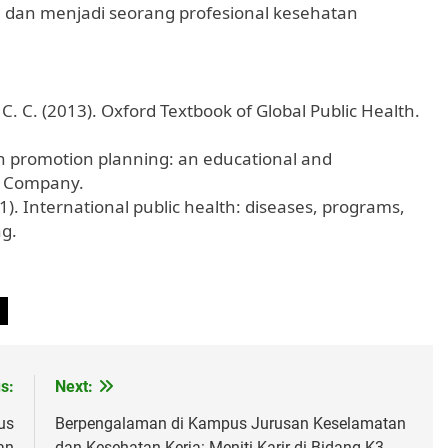
dan menjadi seorang profesional kesehatan
n, C. C. (2013). Oxford Textbook of Global Public Health.
lth promotion planning: an educational and
g Company.
2011). International public health: diseases, programs,
ng.
s:
Next:
us
Berpengalaman di Kampus Jurusan Keselamatan
an
dan Kesehatan Kerja: Meniti Karir di Bidang K3