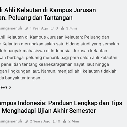
i Ahli Kelautan di Kampus Jurusan
an: Peluang dan Tantangan
sungaipenuh
1 Year Ago
0
3 Mins
hli Kelautan di Kampus Jurusan Kelautan: Peluang dan
 Kelautan merupakan salah satu bidang studi yang semakin
oleh banyak mahasiswa di Indonesia. Jurusan kelautan
n berbagai peluang menarik bagi para calon ahli kelautan,
i penelitian tentang keanekaragaman hayati laut hingga
gan lingkungan laut. Namun, menjadi ahli kelautan tidaklah
da banyak tantangan…
News
mpus Indonesia: Panduan Lengkap dan Tips
 Menghadapi Ujian Akhir Semester
sungaipenuh
2 Years Ago
0
2 Mins