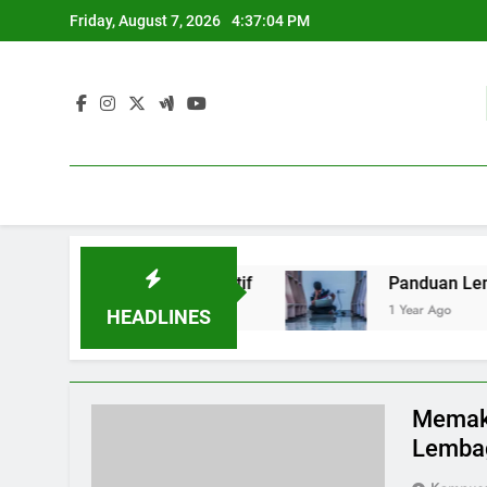
Skip
Friday, August 7, 2026
4:37:05 PM
to
content
erta Kolaboratif
Panduan Lengkap Mengenal Ju
1 Year Ago
HEADLINES
Memaks
Lembag