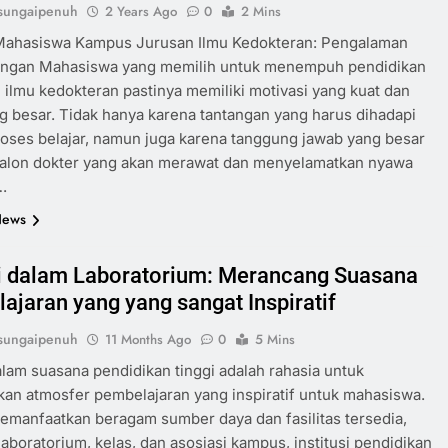
sungaipenuh
2 Years Ago
0
2 Mins
Mahasiswa Kampus Jurusan Ilmu Kedokteran: Pengalaman
angan Mahasiswa yang memilih untuk menempuh pendidikan
n ilmu kedokteran pastinya memiliki motivasi yang kuat dan
g besar. Tidak hanya karena tantangan yang harus dihadapi
oses belajar, namun juga karena tanggung jawab yang besar
calon dokter yang akan merawat dan menyelamatkan nyawa
.
News
i dalam Laboratorium: Merancang Suasana
ajaran yang yang sangat Inspiratif
sungaipenuh
11 Months Ago
0
5 Mins
alam suasana pendidikan tinggi adalah rahasia untuk
an atmosfer pembelajaran yang inspiratif untuk mahasiswa.
emanfaatkan beragam sumber daya dan fasilitas tersedia,
laboratorium, kelas, dan asosiasi kampus, institusi pendidikan