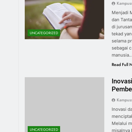
Kampus
Menjadi 
dan Tant
di jurusa
UNCATEGORIZED
tekad yan
selama pr
sebagai 
manusia…
Read Full 
Inovas
Pembel
Kampus
Inovasi d
menciptak
Melalui m
UNCATEGORIZED
misalnya 