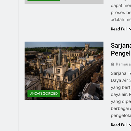
dapat men
proses be
adalah m
Read Full 
Sarjan
Pengel
Kampus
Sarjana T
Daya Air 
yang bert
UNCATEGORIZED
daya air.
yang dip
berbagai 
pengelola
Read Full 