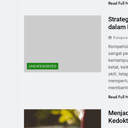
Read Full 
Strate
dalam 
Kampus
Kompetisi
sangat pe
kemampua
UNCATEGORIZED
ketat, ke
skill, te
memperlua
membantu
Read Full 
Menjad
Kedokt