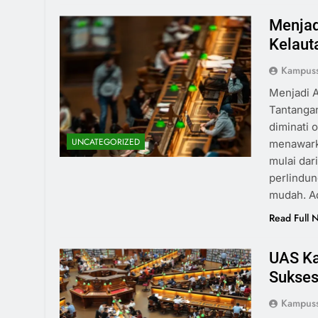
Menjad
Kelaut
Kampus
Menjadi A
Tantangan
diminati 
UNCATEGORIZED
menawarka
mulai dar
perlindun
mudah. A
Read Full 
UAS Ka
Sukses
Kampus