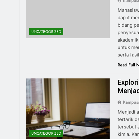
Kampus
Mahasisw
dapat me
bidang p
UNCATEGORIZED
penyesuai
akademik 
untuk men
serta fas
Read Full 
Explor
Menjad
Kampus
Menjadi a
tertarik 
tersebut 
UNCATEGORIZED
kimia. K