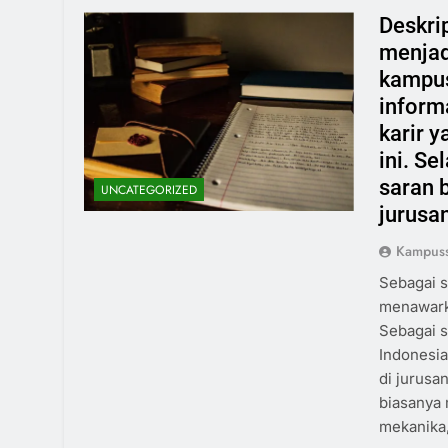
Deskri
menjad
kampus
informa
karir y
ini. Se
saran 
UNCATEGORIZED
jurusan
Kampus
Sebagai s
menawarka
Sebagai s
Indonesia
di jurusa
biasanya 
mekanika