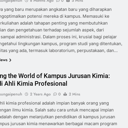
sungaipenuh
8 Months Ago
0
5 Mins
a yang baru merupakan angkatan baru yang diharapkan
ngoptimalkan potensi mereka di kampus. Memasuki ke
erkuliahan adalah tahapan penting yang membutuhkan
an dan pengetahuan terhadap sejumlah aspek, dari
sampai administrasi. Dalam proses ini, krusial bagi pelajar
getahui lingkungan kampus, program studi yang ditentukan,
ilitas yang ada, termasuk laboratorium, perpustakaan, dan…
News
ing the World of Kampus Jurusan Kimia:
i Ahli Kimia Profesional
sungaipenuh
2 Years Ago
0
2 Mins
hli kimia profesional adalah impian banyak orang yang
dengan ilmu kimia. Salah satu cara untuk mencapai impian
adalah dengan melanjutkan pendidikan di kampus jurusan
ampus jurusan kimia menawarkan berbagai macam program