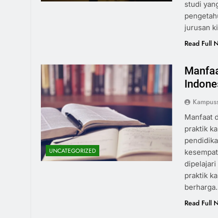
studi ya
pengetahu
jurusan k
Read Full 
Manfaa
Indone
Kampus
Manfaat d
praktik k
pendidika
UNCATEGORIZED
kesempata
dipelajar
praktik 
berharga
Read Full 