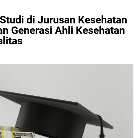
Studi di Jurusan Kesehatan
n Generasi Ahli Kesehatan
litas