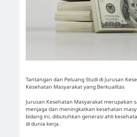
Tantangan dan Peluang Studi di Jurusan Kes
Kesehatan Masyarakat yang Berkualitas
Jurusan Kesehatan Masyarakat merupakan sa
menjaga dan meningkatkan kesehatan masya
bidang ini, dibutuhkan generasi ahli keseh
di dunia kerja.