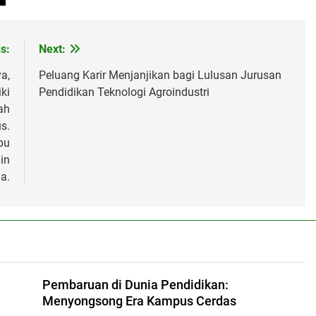
s:
Next:
a,
Peluang Karir Menjanjikan bagi Lulusan Jurusan
ki
Pendidikan Teknologi Agroindustri
ah
s.
pu
in
a.
Pembaruan di Dunia Pendidikan:
Menyongsong Era Kampus Cerdas